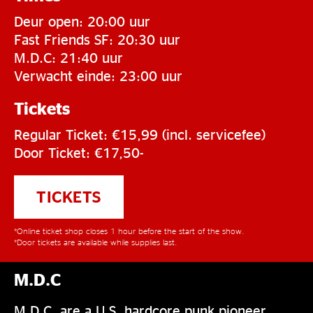
Deur open: 20:00 uur
Fast Friends SF: 20:30 uur
M.D.C: 21:40 uur
Verwacht einde: 23:00 uur
Tickets
Regular Ticket: €15,99 (incl. servicefee)
Door Ticket: €17,50-
TICKETS
*Online ticket shop closes 1 hour before the start of the show.
*Door tickets are available while supplies last.
M.D.C
M.D.C. are a U.S. hardcore punk pioneer