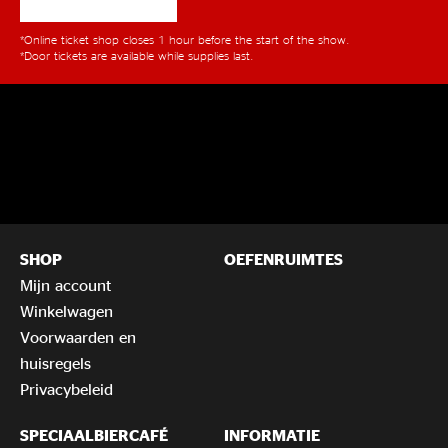
*Online ticket shop closes 1 hour before the start of the show.
*Door tickets are available while supplies last.
SHOP
OEFENRUIMTES
Mijn account
Winkelwagen
Voorwaarden en
huisregels
Privacybeleid
SPECIAALBIERCAFÉ
INFORMATIE