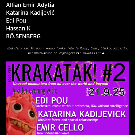
Alfian Emir Adytia
Katarina Kadijević
Edi Pou
Hassan K
BÖ.SENBERG
Met dank aan Musicon, Radio Tonka, Villa Te Koop, Dewi, Elatiko, Riccardo,
alle muzikanten en vrijwilligers van KRAKATAK! #2.