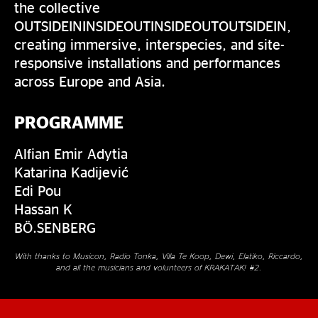
the collective
OUTSIDEININSIDEOUTINSIDEOUTOUTSIDEIN,
creating immersive, interspecies, and site-
responsive installations and performances
across Europe and Asia.
PROGRAMME
Alfian Emir Adytia
Katarina Kadijević
Edi Pou
Hassan K
BÖ.SENBERG
With thanks to Musicon, Radio Tonka, Villa Te Koop, Dewi, Elatiko, Riccardo,
and all the musicians and volunteers of KRAKATAK! #2.