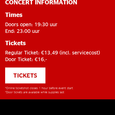
CONCERT INFORMATION
Times
Doors open: 19:30 uur
End: 23:00 uur
Tickets
Regular Ticket: €13,49 (incl. servicecost)
Door Ticket: €16,-
TICKETS
*Online ticketshot closes 1 hour before event start
*Door tickets are available while supplies last