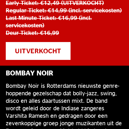
Early Ticket: €12,49 (UITVERKOCHT)
Regular Ticket: €14,99 (incl. servicekosten)
Last Minute Ticket: €16,99 (incl.
servicekosten)
Deur Ticket: €16,99
UITVERKOCHT
BOMBAY NOIR
Bombay Noir is Rotterdams nieuwste genre-
hoppende gezelschap dat bolly-jazz, swing,
disco en alles daartussen mixt. De band
wordt geleid door de Indiase zangeres
Varshita Ramesh en gedragen door een
zevenkoppige groep jonge muzikanten uit de