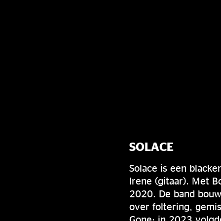
SOLACE
Solace is een black
Irene (gitaar). Met 
2020. De band bouwt 
over foltering, gemis
Gone; in 2023 volgde