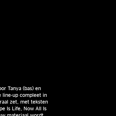
or Tanya (bas) en
 line-up compleet in
raal zet, met teksten
e Is Life, Now All Is
euw materiaal wordt