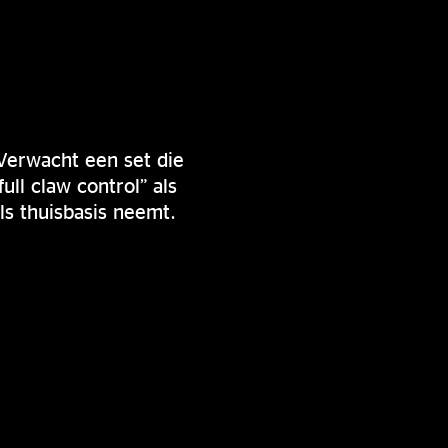
 Verwacht een set die
ll claw control” als
ls thuisbasis neemt.