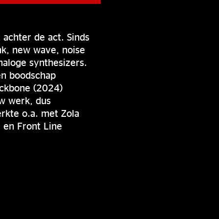
 achter de act. Sinds
nk, new wave, noise
naloge synthesizers.
 en boodschap
ackbone (2024)
uw werk, dus
rkte o.a. met Zola
 en Front Line