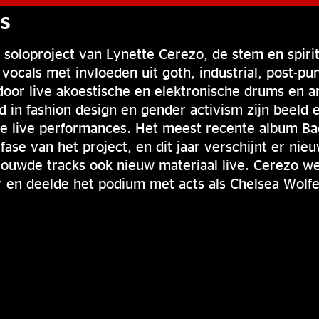
S
t soloproject van Lynette Cerezo, de stem en spirit
ocals met invloeden uit goth, industrial, post-pu
oor live akoestische en elektronische drums en a
 in fashion design en gender activism zijn beeld
le live performances. Het meest recente album B
fase van het project, en dit jaar verschijnt er nie
ouwde tracks ook nieuw materiaal live. Cerezo we
 en deelde het podium met acts als Chelsea Wolfe