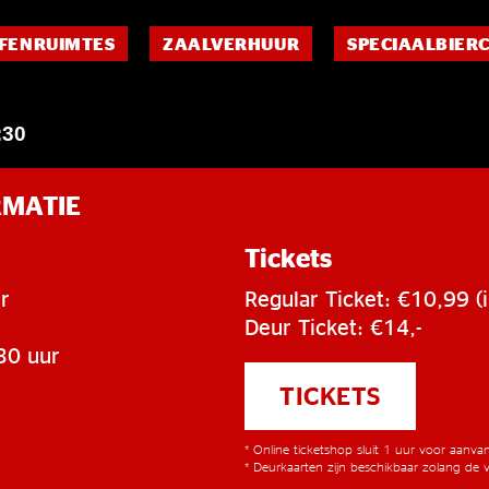
FENRUIMTES
ZAALVERHUUR
SPECIAALBIER
:30
RMATIE
Tickets
r
Regular Ticket: €10,99 (i
Deur Ticket: €14,-
30 uur
TICKETS
* Online ticketshop sluit 1 uur voor aanv
* Deurkaarten zijn beschikbaar zolang de v