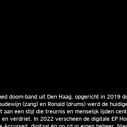
ened doom-band uit Den Haag, opgericht in 2019 do
Boudewijn (zang) en Ronald (drums) werd de huidige
aan een stijl die treurnis en menselijk lijden cent
 en verdriet. In 2022 verscheen de digitale EP Hop
 Accursed, digitaal én op cd in eigen beheer. Ni