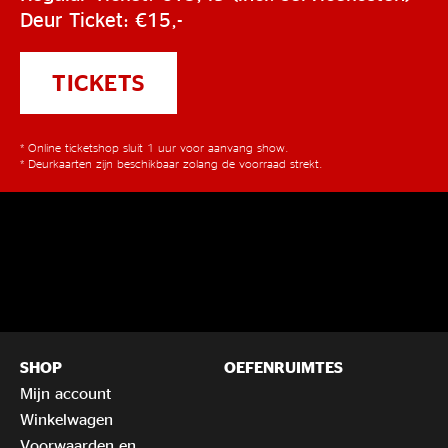
Deur Ticket: €15,-
TICKETS
* Online ticketshop sluit 1 uur voor aanvang show.
* Deurkaarten zijn beschikbaar zolang de voorraad strekt.
SHOP
OEFENRUIMTES
Mijn account
Winkelwagen
Voorwaarden en