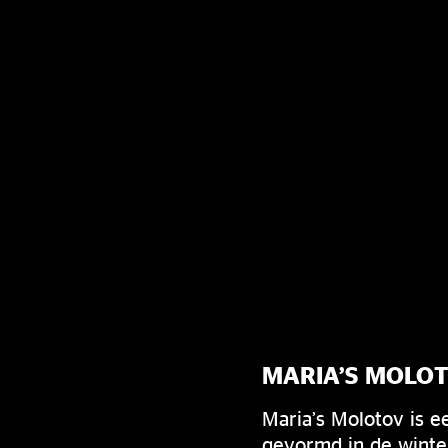
MARIA’S MOLO
Maria’s Molotov is 
gevormd in de winte