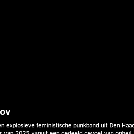
TOV
een explosieve feministische punkband uit Den Ha
r van 2025 vanuit een gedeeld gevoel van onheil