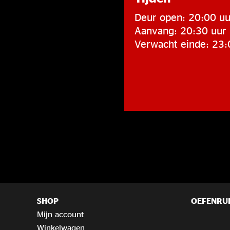
Deur open: 20:00 uu
Aanvang: 20:30 uur
Verwacht einde: 23:
SHOP
OEFENRU
Mijn account
Winkelwagen