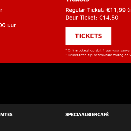
r
Regular Ticket: €11,99 (i
Deur Ticket: €14,50
00 uur
TICKETS
* Online ticketshop sluit 1 uur voor aanv
* Deurkaarten zijn beschikbaar zolang de v
IMTES
SPECIAALBIERCAFÉ