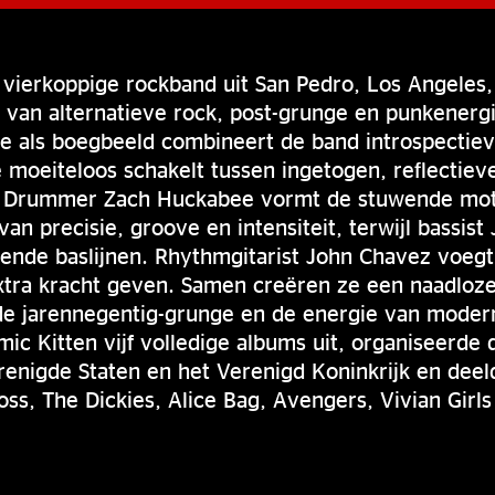
 vierkoppige rockband uit San Pedro, Los Angeles
 van alternatieve rock, post-grunge en punkenergi
e als boegbeeld combineert de band introspectie
 moeiteloos schakelt tussen ingetogen, reflectieve
. Drummer Zach Huckabee vormt de stuwende moto
an precisie, groove en intensiteit, terwijl bassist
ende baslijnen. Rhythmgitarist John Chavez voegt 
extra kracht geven. Samen creëren ze een naadloze
de jarennegentig-grunge en de energie van modern
mic Kitten vijf volledige albums uit, organiseerde 
renigde Staten en het Verenigd Koninkrijk en dee
s, The Dickies, Alice Bag, Avengers, Vivian Girls