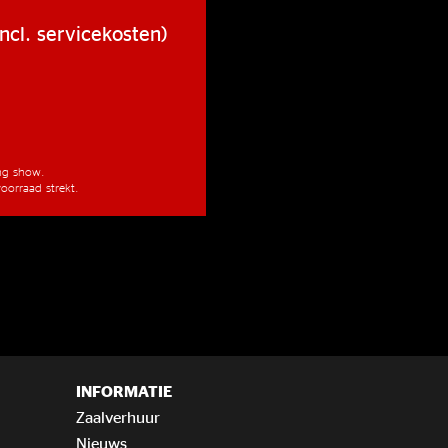
ncl. servicekosten)
ang show.
oorraad strekt.
INFORMATIE
Zaalverhuur
Nieuws