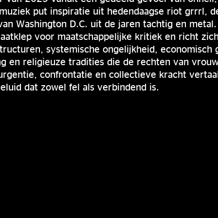
uziek put inspiratie uit hedendaagse riot grrrl, d
n Washington D.C. uit de jaren tachtig en metal.
laatklep voor maatschappelijke kritiek en richt zic
tructuren, systemische ongelijkheid, economisch 
king en religieuze tradities die de rechten van vr
rgentie, confrontatie en collectieve kracht vertaal
luid dat zowel fel als verbindend is.