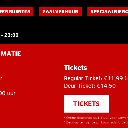
FENRUIMTES
ZAALVERHUUR
SPECIAALBIER
0
23:00
–
RMATIE
Tickets
r
Regular Ticket: €11,99 (i
Deur Ticket: €14,50
00 uur
TICKETS
* Online ticketshop sluit 1 uur voor aanv
* Deurkaarten zijn beschikbaar zolang de v