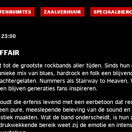
FENRUIMTES
ZAALVERHUUR
SPECIAALBIER
23:00
–
FFAIR
 tot de grootste rockbands aller tijden. Sinds hun
nieke mix van blues, hardrock en folk een blijven
achtergelaten. Nummers als Stairway to Heaven, 
 en blijven generaties fans inspireren.
houdt die erfenis levend met een eerbetoon dat rec
 een pure, meeslepende beleving van de sound en 
istiek maakten. Wat de band onderscheidt, is hun
drukwekkende bereik weet zij de emotie en intens