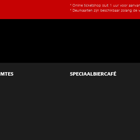
* Online ticketshop sluit 1 uur voor aanv
* Deurkaarten zijn beschikbaar zolang de v
IMTES
SPECIAALBIERCAFÉ