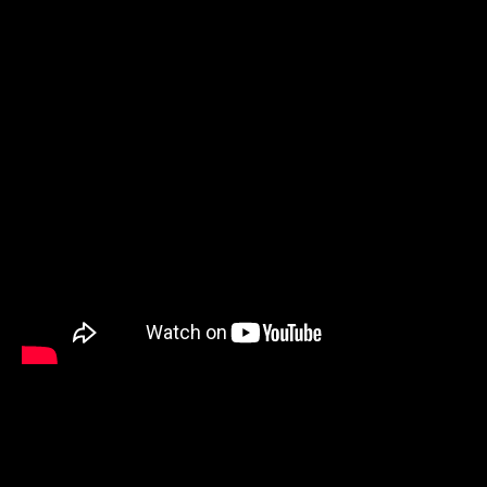
STIGMATIZED
Sinds hun oprichting in 1995 heeft