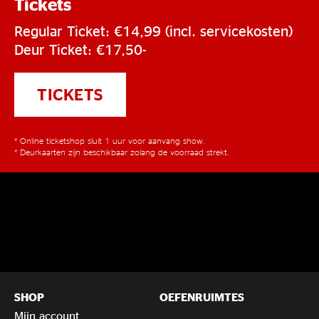
Tickets
Regular Ticket: €14,99 (incl. servicekosten)
Deur Ticket: €17,50-
TICKETS
* Online ticketshop sluit 1 uur voor aanvang show.
* Deurkaarten zijn beschikbaar zolang de voorraad strekt.
SHOP
OEFENRUIMTES
Mijn account