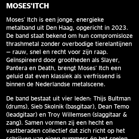
MOSES’ITCH
Moses’ Itch is een jonge, energieke
metalband uit Den Haag, opgericht in 2023.
De band staat bekend om hun compromisloze
thrashmetal zonder overbodige tierelantijnen
— rauw, snel en recht voor zijn raap.
Geïnspireerd door grootheden als Slayer,
Pantera en Death, brengt Moses’ Itch een
geluid dat even klassiek als verfrissend is
binnen de Nederlandse metalscene.
De band bestaat uit vier leden: Thijs Bultman
(drums), Sieb Skolnik (basgitaar), Dean Temo
(leadgitaar) en Troy Willemsen (slaggitaar &
zang). Samen vormen zij een hecht en
vastberaden collectief dat zich richt op het
schrijven van eigen nummers én het spelen