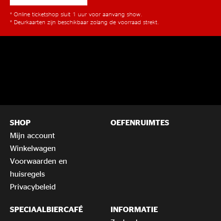
* Online ticketshop sluit 1 uur voor aanvang show.
* Deurkaarten zijn beschikbaar zolang de voorraad strekt.
SHOP
OEFENRUIMTES
Mijn account
Winkelwagen
Voorwaarden en
huisregels
Privacybeleid
SPECIAALBIERCAFÉ
INFORMATIE