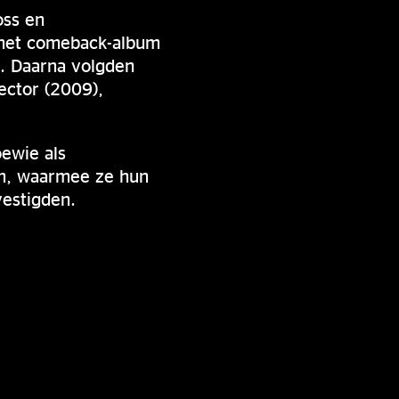
oss en
 het comeback-album
n. Daarna volgden
ector (2009),
ewie als
um, waarmee ze hun
vestigden.