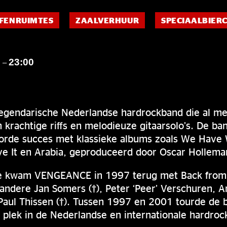
FENRUIMTES
ZAALVERHUUR
SPECIAALBIER
0
23:00
–
gendarische Nederlandse hardrockband die al mee
 krachtige riffs en melodieuze gitaarsolo’s. De ba
oorde succes met klassieke albums zoals We Hav
ve It en Arabia, geproduceerd door Oscar Hollema
lte kwam VENGEANCE in 1997 terug met Back from 
andere Jan Somers (†), Peter ‘Peer’ Verschuren, A
aul Thissen (†). Tussen 1997 en 2001 tourde de b
plek in de Nederlandse en internationale hardroc