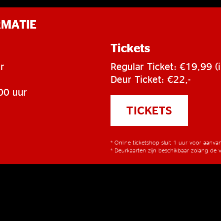
RMATIE
Tickets
r
Regular Ticket: €19,99 (i
Deur Ticket: €22,-
00 uur
TICKETS
* Online ticketshop sluit 1 uur voor aanv
* Deurkaarten zijn beschikbaar zolang de v