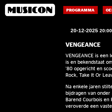
PROGRAMMA
OE
20-12-2025
20:0
VENGEANCE
VENGEANCE is een le
is en bekendstaat om
’80 opgericht en sc
Rock, Take It Or Lea
Na enkele jaren sti
bijdragen van onder 
Barend Courbois en P
veroverde een vaste 