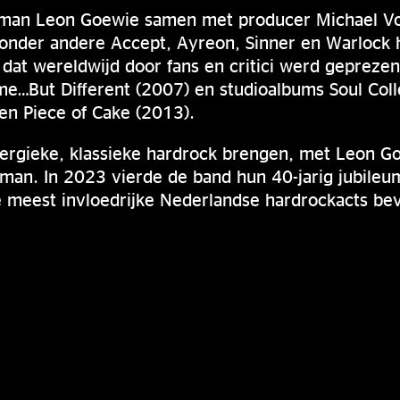
tman Leon Goewie samen met producer Michael V
onder andere Accept, Ayreon, Sinner en Warlock
, dat wereldwijd door fans en critici werd gepreze
e…But Different (2007) en studioalbums Soul Coll
en Piece of Cake (2013).
ergieke, klassieke hardrock brengen, met Leon Go
man. In 2023 vierde de band hun 40-jarig jubile
e meest invloedrijke Nederlandse hardrockacts be