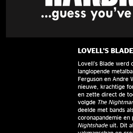
LOVELL’S BLAD
Lovell’s Blade werd 
langlopende metalban
Ferguson en Andre W
nieuwe, krachtige f
en zette direct de t
volgde
The Nightmar
deelde met bands al
coronapandemie en pe
Nightshade
uit. Dit 
vakmanschap en crea