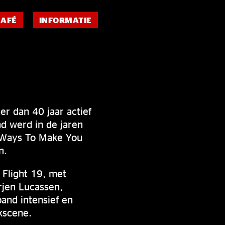
CAFÉ
INFORMATIE
r dan 40 jaar actief
nd werd in de jaren
e Ways To Make You
n.
Flight 19, met
rjen Lucassen,
and intensief en
kscene.