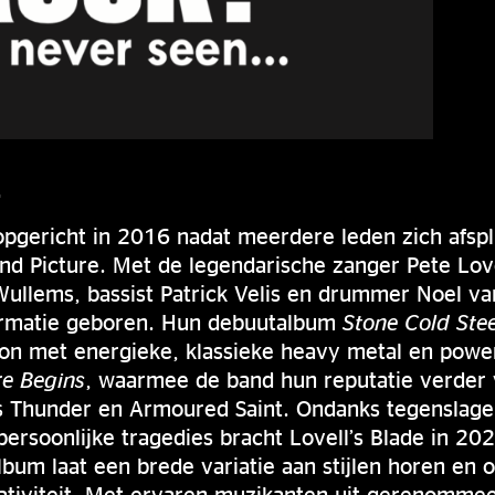
E
opgericht in 2016 nadat meerdere leden zich afspl
d Picture. Met de legendarische zanger Pete Lovel
ullems, bassist Patrick Velis en drummer Noel va
ormatie geboren. Hun debuutalbum
Stone Cold Stee
oon met energieke, klassieke heavy metal en powe
e Begins
, waarmee de band hun reputatie verder 
s Thunder en Armoured Saint. Ondanks tegenslage
rsoonlijke tragedies bracht Lovell’s Blade in 20
album laat een brede variatie aan stijlen horen en
tiviteit. Met ervaren muzikanten uit gerenommeer