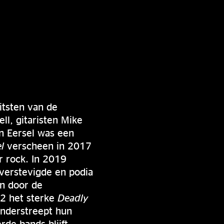
itsten van de
l, gitaristen Mike
n Eersel was een
l
verscheen in 2017
r rock. In 2019
verstevigde en podia
n door de
22 het sterke
Deadly
 onderstreept hun
de bands blijft