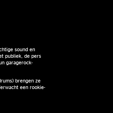
chtige sound en
t publiek, de pers
un garagerock-
 (drums) brengen ze
Verwacht een rookie-