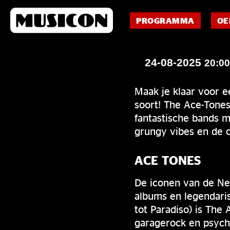
PROGRAMMA
OE
24-08-2025
20:0
Maak je klaar voor e
soort! The Ace-Tone
fantastische bands 
grungy vibes en de 
ACE TONES
De iconen van de Ned
albums en legendari
tot Paradiso) is The
garagerock en psych