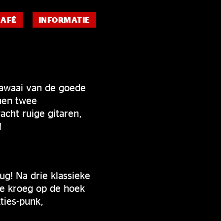
CAFÉ
INFORMATIE
lawaai van de goede
men twee
cht ruige gitaren,
!
ug! Na drie klassieke
de kroeg op de hoek
ties-punk,