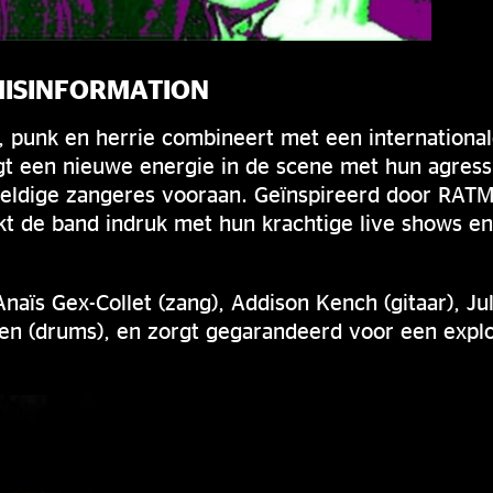
MISINFORMATION
 punk en herrie combineert met een internationale
gt een nieuwe energie in de scene met hun agres
eldige zangeres vooraan. Geïnspireerd door RAT
kt de band indruk met hun krachtige live shows e
naïs Gex-Collet (zang), Addison Kench (gitaar), Jul
sen (drums), en zorgt gegarandeerd voor een explo