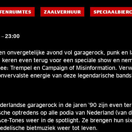
FENRUIMTES
ZAALVERHUUR
SPECIAALBIER
0
23:00
–
en onvergetelijke avond vol garagerock, punk en 
s keren even terug voor een speciale show en ne
mee: Trempel en Campaign of Misinformation. Verwa
onvervalste energie van deze legendarische bands
erlandse garagerock in de jaren ’90 zijn even ter
sche optredens op alle podia van Nederland (van 
 Ace-Tones weer in de spotlight. Ze brengen hun six
edelische bietmuziek weer tot leven.