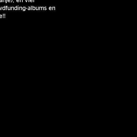
owdfunding-albums en
e!!