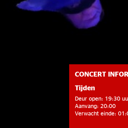
CONCERT INFO
Tijden
Deur open: 19:30 uu
Aanvang: 20:00
Verwacht einde: 01: