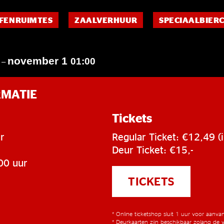
FENRUIMTES
ZAALVERHUUR
SPECIAALBIER
november 1
0
01:00
–
RMATIE
Tickets
r
Regular Ticket: €12,49 (i
Deur Ticket: €15,-
00 uur
TICKETS
* Online ticketshop sluit 1 uur voor aanv
* Deurkaarten zijn beschikbaar zolang de v