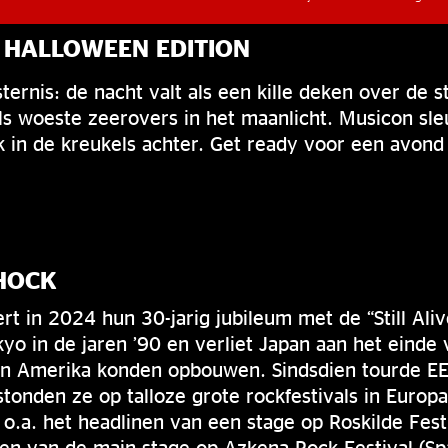
 HALLOWEEN EDITION
ternis: de nacht valt als een kille deken over de s
 woeste zeerovers in het maanlicht. Musicon sleur
ijk in de kreukels achter. Get ready voor een avond
SHOCK
ert in 2024 hun 30-jarig jubileum met de “Still Aliv
o in de jaren ’90 en verliet Japan aan het einde
 in Amerika konden opbouwen. Sindsdien tourde E
tonden ze op talloze grote rockfestivals in Europa
n o.a. het headlinen van een stage op Roskilde Fes
ten van de main stage op Azkena Rock Festival (Spa