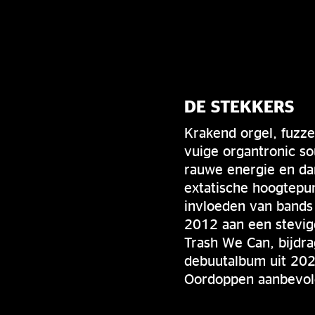
DE STEKKERS
Krakend orgel, fuzz
vuige organtronic so
rauwe energie en dan
extatische hoogtepun
invloeden van bands
2012 aan een stevig
Trash We Can, bijdra
debuutalbum uit 202
Oordoppen aanbevolen