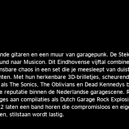
ende gitaren en een muur van garagepunk. De Ste
und naar Musicon. Dit Eindhovense vijftal combin
sbare chaos in een set die je meesleept van duis
ten. Met hun herkenbare 3D-brilletjes, scheurend
 als The Sonics, The Oblivians en Dead Kennedys 
e reputatie binnen de Nederlandse garagescene. R
ges aan compilaties als Dutch Garage Rock Explos
2 laten een band horen die compromisloos en eige
, stilstaan wordt lastig.