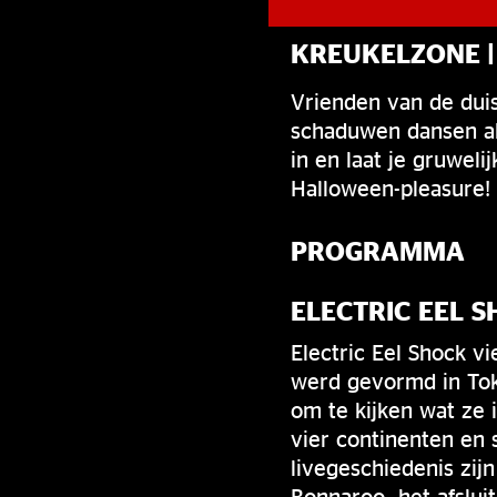
KREUKELZONE |
Vrienden van de duis
schaduwen dansen als
in en laat je gruwel
Halloween-pleasure!
PROGRAMMA
ELECTRIC EEL 
Electric Eel Shock vi
werd gevormd in Toky
om te kijken wat ze
vier continenten en s
livegeschiedenis zij
Bonnaroo, het afslui