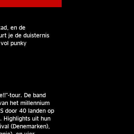
tad, en de
t je de duisternis
 vol punky
e!!”-tour. De band
 van het millennium
ES door 40 landen op
. Highlights uit hun
tival (Denemarken),
nje), en vier