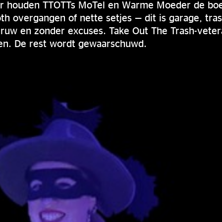
or houden TTOTTs MoTel en Warme Moeder de boel
 overgangen of nette setjes — dit is garage, tra
, ruw en zonder excuses. Take Out The Trash-vete
en. De rest wordt gewaarschuwd.