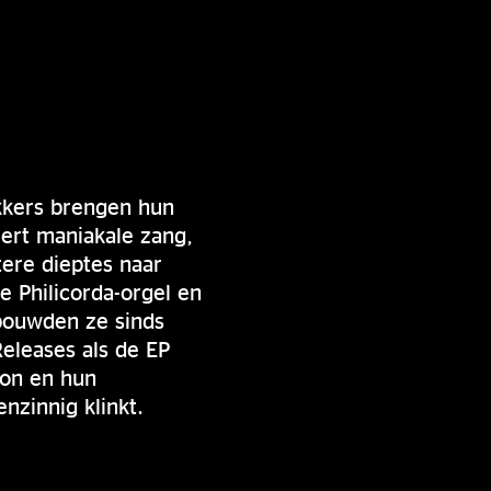
kkers brengen hun
eert maniakale zang,
tere dieptes naar
e Philicorda-orgel en
bouwden ze sinds
eleases als de EP
ion en hun
nzinnig klinkt.