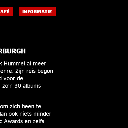
CAFÉ
INFORMATIE
ERBURGH
rk Hummel al meer
nre. Zijn reis begon
nd voor de
 zo’n 30 albums
om zich heen te
dan ook niets minder
ic Awards en zelfs