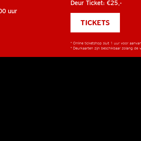
Deur Ticket: €25,-
00 uur
TICKETS
* Online ticketshop sluit 1 uur voor aanv
* Deurkaarten zijn beschikbaar zolang de v