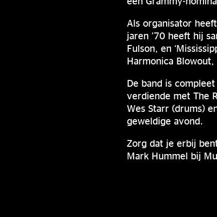
een Grammy-nominat
Als organisator heef
jaren ’70 heeft hij 
Fulson, en ‘Mississi
Harmonica Blowout, 
De band is compleet 
verdiende met The R
Wes Starr (drums) en
geweldige avond.
Zorg dat je erbij be
Mark Hummel bij Mu