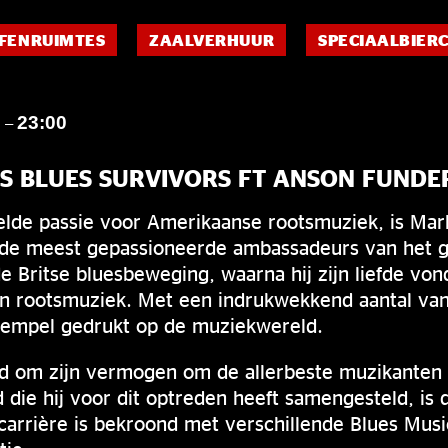
FENRUIMTES
ZAALVERHUUR
SPECIAALBIER
0
23:00
–
S BLUES SURVIVORS FT ANSON FUND
lde passie voor Amerikaanse rootsmuziek, is Ma
 de meest gepassioneerde ambassadeurs van het ge
de Britse bluesbeweging, waarna hij zijn liefde vo
n rootsmuziek. Met een indrukwekkend aantal van
tempel gedrukt op de muziekwereld.
 om zijn vermogen om de allerbeste muzikanten 
die hij voor dit optreden heeft samengesteld, is 
n carrière is bekroond met verschillende Blues Mus