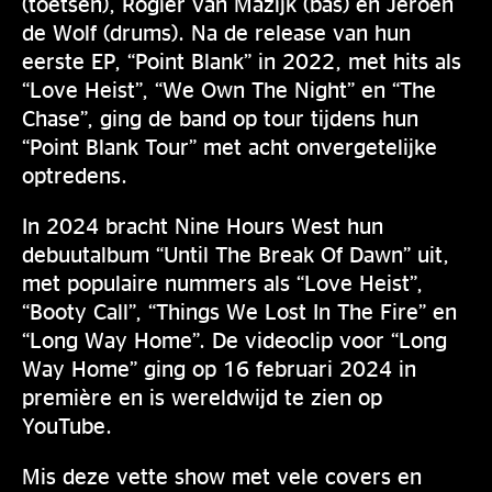
(toetsen), Rogier van Mazijk (bas) en Jeroen
de Wolf (drums). Na de release van hun
eerste EP, “Point Blank” in 2022, met hits als
“Love Heist”, “We Own The Night” en “The
Chase”, ging de band op tour tijdens hun
“Point Blank Tour” met acht onvergetelijke
optredens.
In 2024 bracht Nine Hours West hun
debuutalbum “Until The Break Of Dawn” uit,
met populaire nummers als “Love Heist”,
“Booty Call”, “Things We Lost In The Fire” en
“Long Way Home”. De videoclip voor “Long
Way Home” ging op 16 februari 2024 in
première en is wereldwijd te zien op
YouTube.
Mis deze vette show met vele covers en