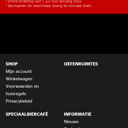
* Online ticketshop sluit 1 uur voor aanvang show.
* Deurkaarten zijn beschikbaar zolang de voorraad strekt.
SHOP
OEFENRUIMTES
Mijn account
Winkelwagen
Voorwaarden en
huisregels
Privacybeleid
SPECIAALBIERCAFÉ
INFORMATIE
Nieuws