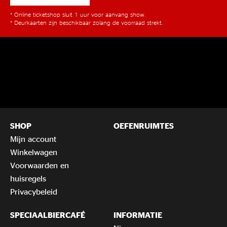
* Online ticketshop sluit 1 uur voor aanvang show.
* Deurkaarten zijn beschikbaar zolang de voorraad strekt.
SHOP
OEFENRUIMTES
Mijn account
Winkelwagen
Voorwaarden en
huisregels
Privacybeleid
SPECIAALBIERCAFÉ
INFORMATIE