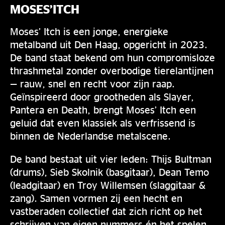
MOSES’ITCH
Moses’ Itch is een jonge, energieke
metalband uit Den Haag, opgericht in 2023.
De band staat bekend om hun compromisloze
thrashmetal zonder overbodige tierelantijnen
— rauw, snel en recht voor zijn raap.
Geïnspireerd door grootheden als Slayer,
Pantera en Death, brengt Moses’ Itch een
geluid dat even klassiek als verfrissend is
binnen de Nederlandse metalscene.
De band bestaat uit vier leden: Thijs Bultman
(drums), Sieb Skolnik (basgitaar), Dean Temo
(leadgitaar) en Troy Willemsen (slaggitaar &
zang). Samen vormen zij een hecht en
vastberaden collectief dat zich richt op het
schrijven van eigen nummers én het spelen