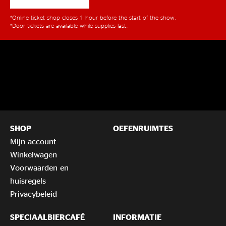
*Online ticket shop closes 1 hour before the start of the show.
*Door tickets are available while supplies last.
SHOP
OEFENRUIMTES
Mijn account
Winkelwagen
Voorwaarden en
huisregels
Privacybeleid
SPECIAALBIERCAFÉ
INFORMATIE