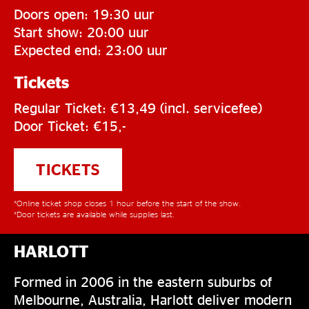
Doors open: 19:30 uur
Start show: 20:00 uur
Expected end: 23:00 uur
Tickets
Regular Ticket: €13,49 (incl. servicefee)
Door Ticket: €15,-
TICKETS
*Online ticket shop closes 1 hour before the start of the show.
*Door tickets are available while supplies last.
HARLOTT
Formed in 2006 in the eastern suburbs of
Melbourne, Australia, Harlott deliver modern