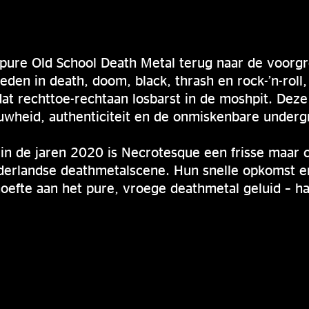
pure Old School Death Metal terug naar de voorg
eden in death, doom, black, thrash en rock-’n-roll
at rechttoe-rechtaan losbarst in de moshpit. Deze
uwheid, authenticiteit en de onmiskenbare underg
 in de jaren 2020 is Necrotesque een frisse maar
derlandse deathmetalscene. Hun snelle opkomst en
efte aan het pure, vroege deathmetal geluid – har