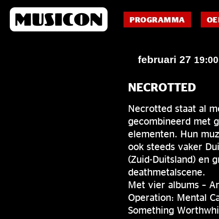
PROGRAMMA
OE
februari 27
19:0
NECROTTED
Necrotted staat al m
gecombineerd met ge
elementen. Hun muzie
ook steeds vaker Du
(Zuid-Duitsland) en 
deathmetalscene.
Met vier albums – A
Operation: Mental C
Something Worthwhil