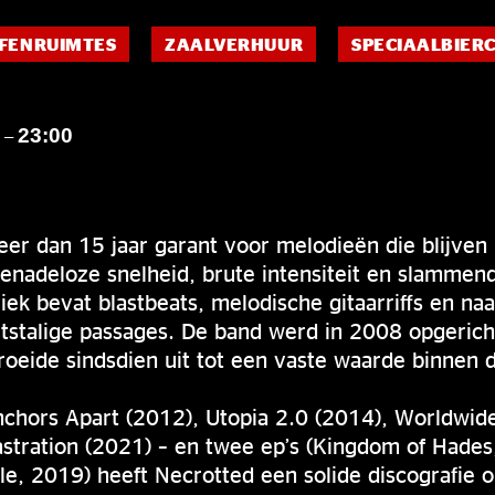
FENRUIMTES
ZAALVERHUUR
SPECIAALBIER
0
23:00
–
eer dan 15 jaar garant voor melodieën die blijven
nadeloze snelheid, brute intensiteit en slammen
k bevat blastbeats, melodische gitaarriffs en naa
itstalige passages. De band werd in 2008 opgeric
groeide sindsdien uit tot een vaste waarde binnen
nchors Apart (2012), Utopia 2.0 (2014), Worldwid
astration (2021) – en twee ep’s (Kingdom of Hades
e, 2019) heeft Necrotted een solide discografie