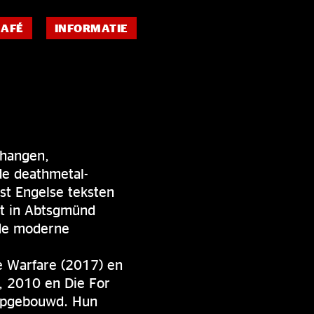
CAFÉ
INFORMATIE
 hangen,
de deathmetal-
st Engelse teksten
ht in Abtsgmünd
 de moderne
e Warfare (2017) en
, 2010 en Die For
 opgebouwd. Hun