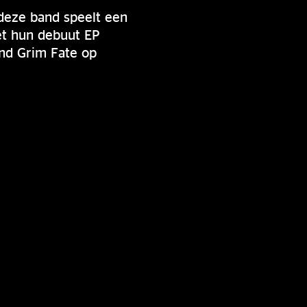
deze band speelt een
et hun debuut EP
and Grim Fate op