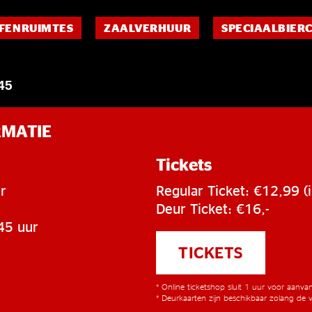
FENRUIMTES
ZAALVERHUUR
SPECIAALBIER
45
RMATIE
Tickets
r
Regular Ticket: €12,99 (i
Deur Ticket: €16,-
45 uur
TICKETS
* Online ticketshop sluit 1 uur voor aanv
* Deurkaarten zijn beschikbaar zolang de v