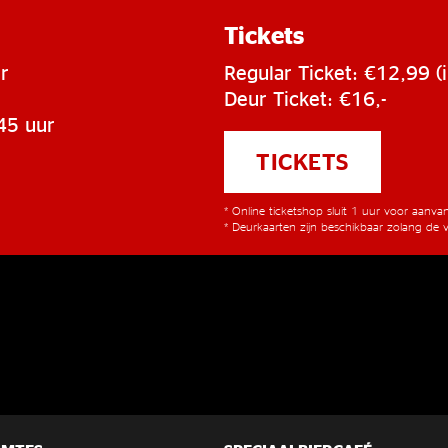
Tickets
r
Regular Ticket: €12,99 (i
Deur Ticket: €16,-
45 uur
TICKETS
* Online ticketshop sluit 1 uur voor aanv
* Deurkaarten zijn beschikbaar zolang de v