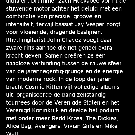
uithalen. Drummer Zach Huckabee vormt de
stuwende motor achter het geluid met een
combinatie van precisie, groove en
intensiteit, terwijl bassist Jay Vesper zorgt
voor vloeiende, dragende baslijnen.
Rhythmgitarist John Chavez voegt daar
zware riffs aan toe die het geheel extra
kracht geven. Samen creëren ze een
naadloze verbinding tussen de rauwe sfeer
van de jarennegentig-grunge en de energie
van moderne rock. In de loop der jaren
bracht Cosmic Kitten vijf volledige albums
uit, organiseerde de band zelfstandig
tournees door de Verenigde Staten en het
Verenigd Koninkrijk en deelde het podium
met onder meer Redd Kross, The Dickies,
Alice Bag, Avengers, Vivian Girls en Mike
Watt.