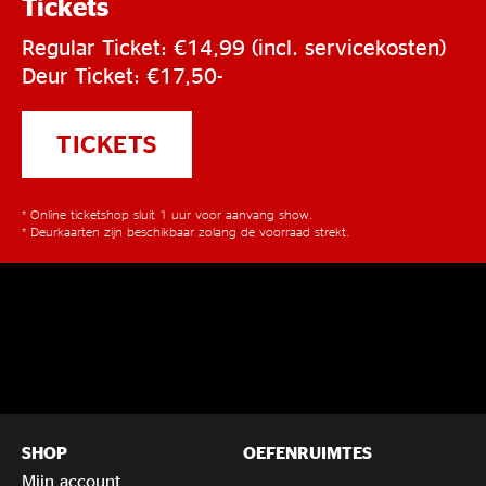
Tickets
Regular Ticket: €14,99 (incl. servicekosten)
Deur Ticket: €17,50-
TICKETS
* Online ticketshop sluit 1 uur voor aanvang show.
* Deurkaarten zijn beschikbaar zolang de voorraad strekt.
SHOP
OEFENRUIMTES
Mijn account