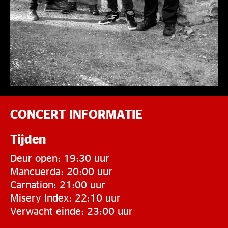
CONCERT INFORMATIE
Tijden
Deur open: 19:30 uur
Mancuerda: 20:00 uur
Carnation: 21:00 uur
Misery Index: 22:10 uur
Verwacht einde: 23:00 uur