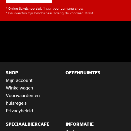
* Online ticketshop sluit 1 uur voor aanvang show.
* Deurkaarten zijn beschikbaar zolang de voorraad strekt.
SHOP
OEFENRUIMTES
Mijn account
Winkelwagen
Voorwaarden en
huisregels
Privacybeleid
SPECIAALBIERCAFÉ
INFORMATIE