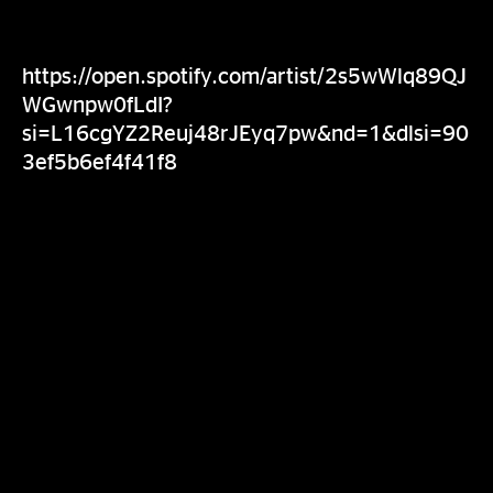
https://open.spotify.com/artist/2s5wWlq89QJ
WGwnpw0fLdI?
si=L16cgYZ2Reuj48rJEyq7pw&nd=1&dlsi=90
3ef5b6ef4f41f8