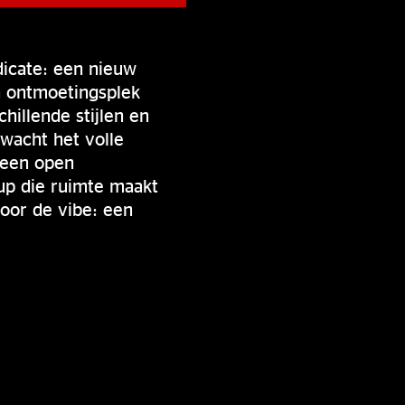
icate: een nieuw
 ontmoetingsplek
illende stijlen en
rwacht het volle
 een open
-up die ruimte maakt
oor de vibe: een