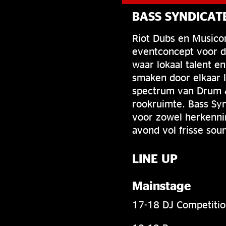
BASS SYNDICAT
Riot Dubs en Musico
eventconcept voor d
waar lokaal talent e
smaken door elkaar l
spectrum van Drum &
rookruimte. Bass Syn
voor zowel herkennin
avond vol frisse sou
LINE UP
Mainstage
17-18 DJ Competiti