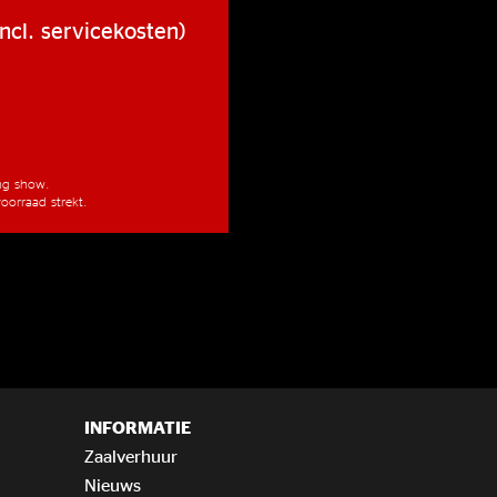
ncl. servicekosten)
ang show.
oorraad strekt.
INFORMATIE
Zaalverhuur
Nieuws