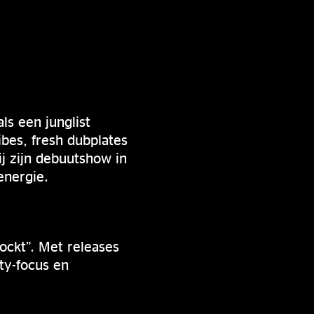
s een junglist
bes, fresh dubplates
j zijn debuutshow in
energie.
ockt”. Met releases
ty-focus en