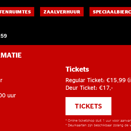
FENRUIMTES
ZAALVERHUUR
SPECIAALBIER
:59
RMATIE
Tickets
r
Regular Ticket: €15,99 (i
Deur Ticket: €17,-
00 uur
TICKETS
* Online ticketshop sluit 1 uur voor aanv
* Deurkaarten zijn beschikbaar zolang de v