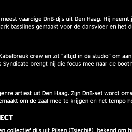
e meest vaardige DnB-dj’s uit Den Haag. Hij neemt 
 dark basslines gemaakt voor de dansvloer en het 
Kabelbreuk crew en zit “altijd in de studio” om aa
 Syndicate brengt hij die focus mee naar de booth
genre artiest uit Den Haag. Zijn DnB-set wordt om
emaakt om de zaal mee te krijgen en het tempo h
JECT
en collectief dj’s uit Pilsen (Tsjechië), bekend om