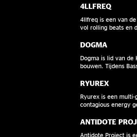
4LLFREQ
4llfreq is een van d
vol rolling beats en
DOGMA
Dogma is lid van de 
bouwen. Tijdens Bass
RYUREX
Ryurex is een multi-
contagious energy g
ANTIDOTE PRO
Antidote Project is e