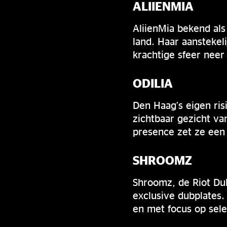
ALIIENMIA
AliienMia bekend als
land. Haar aansteke
krachtige sfeer neer 
ODILIA
Den Haag’s eigen ris
zichtbaar gezicht va
presence zet ze een 
SHROOMZ
Shroomz, de Riot Dub
exclusive dubplates.
en met focus op sele