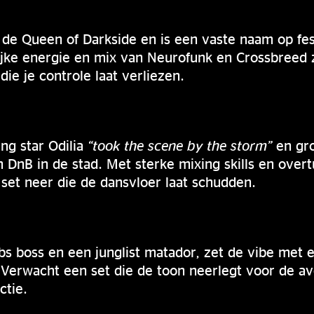
 de Queen of Darkside en is een vaste naam op fes
lijke energie en mix van Neurofunk en Crossbreed 
die je controle laat verliezen.
ing star Odilia
“took the scene by the storm”
en gro
n DnB in de stad. Met sterke mixing skills en over
set neer die de dansvloer laat schudden.
s boss en een junglist matador, zet de vibe met e
 Verwacht een set die de toon neerlegt voor de avo
ctie.