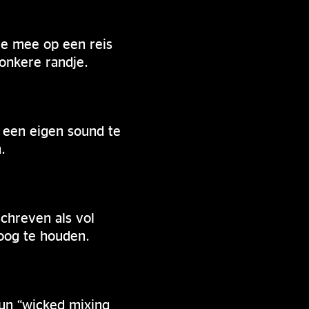
je mee op een reis
donkere randje.
n een eigen sound te
.
schreven als vol
oog te houden.
 hun “wicked mixing