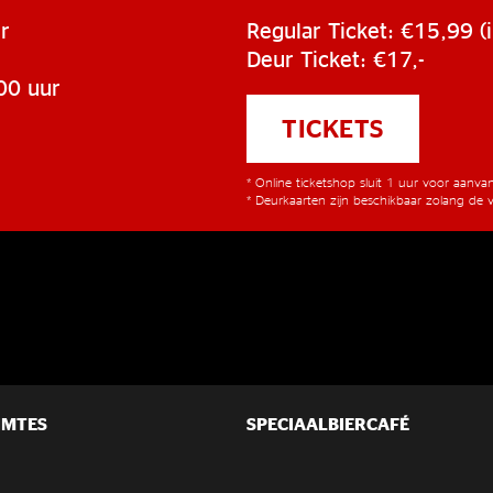
r
Regular Ticket: €15,99 (i
Deur Ticket: €17,-
00 uur
TICKETS
* Online ticketshop sluit 1 uur voor aanv
* Deurkaarten zijn beschikbaar zolang de v
IMTES
SPECIAALBIERCAFÉ