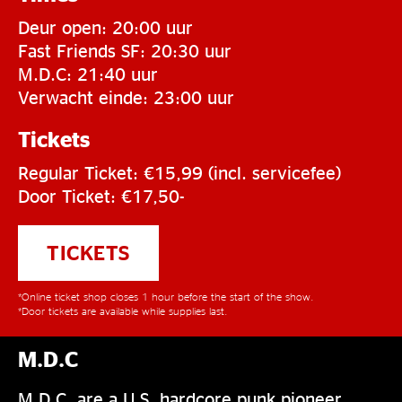
Deur open: 20:00 uur
Fast Friends SF: 20:30 uur
M.D.C: 21:40 uur
Verwacht einde: 23:00 uur
Tickets
Regular Ticket: €15,99 (incl. servicefee)
Door Ticket: €17,50-
TICKETS
*Online ticket shop closes 1 hour before the start of the show.
*Door tickets are available while supplies last.
M.D.C
M.D.C. are a U.S. hardcore punk pioneer