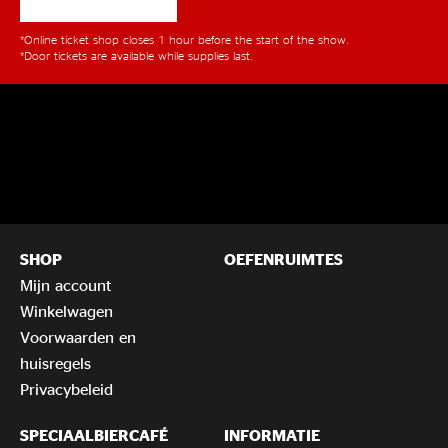
*Online ticket shop closes 1 hour before the start of the show.
*Door tickets are available while supplies last.
SHOP
OEFENRUIMTES
Mijn account
Winkelwagen
Voorwaarden en
huisregels
Privacybeleid
SPECIAALBIERCAFÉ
INFORMATIE