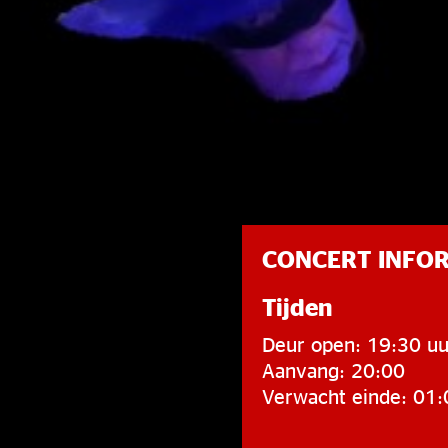
CONCERT INFO
Tijden
Deur open: 19:30 uu
Aanvang: 20:00
Verwacht einde: 01: