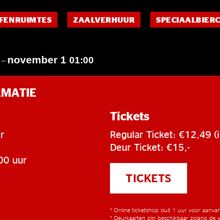
FENRUIMTES
ZAALVERHUUR
SPECIAALBIER
november 1
0
01:00
–
RMATIE
Tickets
r
Regular Ticket: €12,49 (i
Deur Ticket: €15,-
00 uur
TICKETS
* Online ticketshop sluit 1 uur voor aanv
* Deurkaarten zijn beschikbaar zolang de v