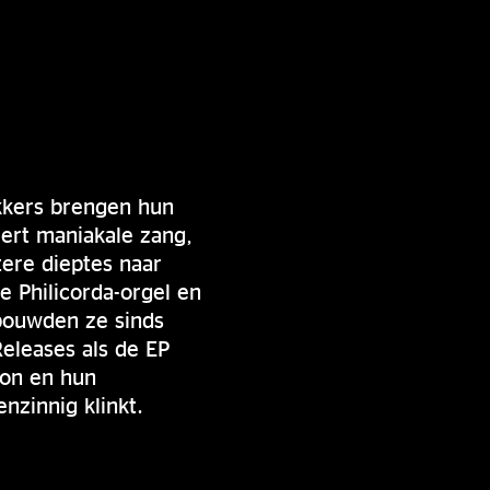
kkers brengen hun
eert maniakale zang,
tere dieptes naar
e Philicorda-orgel en
bouwden ze sinds
eleases als de EP
ion en hun
nzinnig klinkt.