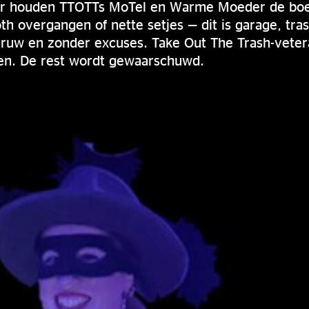
or houden TTOTTs MoTel en Warme Moeder de boel
 overgangen of nette setjes — dit is garage, tra
, ruw en zonder excuses. Take Out The Trash-vete
en. De rest wordt gewaarschuwd.