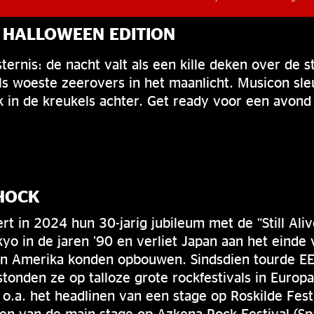
 HALLOWEEN EDITION
ternis: de nacht valt als een kille deken over de s
 woeste zeerovers in het maanlicht. Musicon sleur
ijk in de kreukels achter. Get ready voor een avond
SHOCK
ert in 2024 hun 30-jarig jubileum met de “Still Aliv
o in de jaren ’90 en verliet Japan aan het einde
 in Amerika konden opbouwen. Sindsdien tourde E
tonden ze op talloze grote rockfestivals in Europa
n o.a. het headlinen van een stage op Roskilde Fes
ten van de main stage op Azkena Rock Festival (Spa