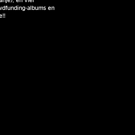
owdfunding-albums en
e!!