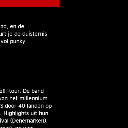
tad, en de
t je de duisternis
 vol punky
e!!”-tour. De band
 van het millennium
ES door 40 landen op
. Highlights uit hun
tival (Denemarken),
nje), en vier