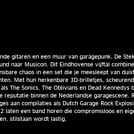
ende gitaren en een muur van garagepunk. De Ste
und naar Musicon. Dit Eindhovense vijftal combin
sbare chaos in een set die je meesleept van duis
ten. Met hun herkenbare 3D-brilletjes, scheurend
 als The Sonics, The Oblivians en Dead Kennedys 
e reputatie binnen de Nederlandse garagescene. R
ges aan compilaties als Dutch Garage Rock Explos
2 laten een band horen die compromisloos en eige
, stilstaan wordt lastig.