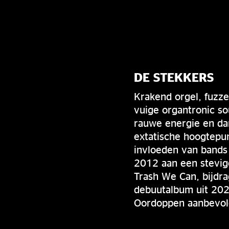
DE STEKKERS
Krakend orgel, fuzz
vuige organtronic so
rauwe energie en dan
extatische hoogtepun
invloeden van bands
2012 aan een stevig
Trash We Can, bijdra
debuutalbum uit 202
Oordoppen aanbevolen