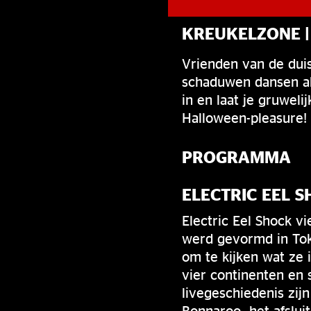
KREUKELZONE |
Vrienden van de duis
schaduwen dansen als
in en laat je gruwel
Halloween-pleasure!
PROGRAMMA
ELECTRIC EEL 
Electric Eel Shock vi
werd gevormd in Toky
om te kijken wat ze
vier continenten en s
livegeschiedenis zij
Bonnaroo, het afslui