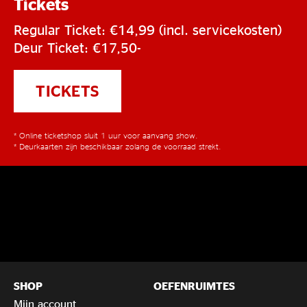
Tickets
Regular Ticket: €14,99 (incl. servicekosten)
Deur Ticket: €17,50-
TICKETS
* Online ticketshop sluit 1 uur voor aanvang show.
* Deurkaarten zijn beschikbaar zolang de voorraad strekt.
SHOP
OEFENRUIMTES
Mijn account