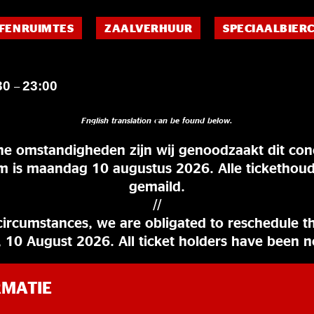
FENRUIMTES
ZAALVERHUUR
SPECIAALBIER
30
23:00
–
English translation can be found below.
 omstandigheden zijn wij genoodzaakt dit conc
 is maandag 10 augustus 2026. Alle tickethoude
gemaild.
//
ircumstances, we are obligated to reschedule t
 10 August 2026. All ticket holders have been no
RMATIE