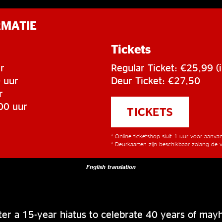
RMATIE
Tickets
r
Regular Ticket: €25,99 (i
 uur
Deur Ticket: €27,50
r
00 uur
TICKETS
* Online ticketshop sluit 1 uur voor aanv
* Deurkaarten zijn beschikbaar zolang de v
English translation
fter a 15-year hiatus to celebrate 40 years of may