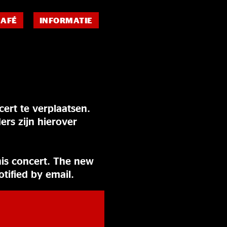
CAFÉ
INFORMATIE
ert te verplaatsen.
rs zijn hierover
his concert. The new
tified by email.