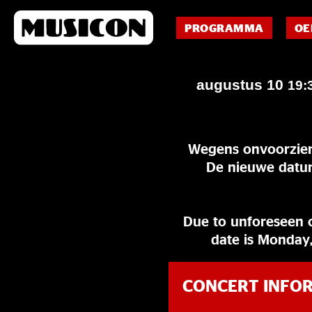
PROGRAMMA
OE
augustus 10
19:
Wegens onvoorziene
De nieuwe datum
Due to unforeseen c
date is Monday,
CONCERT INFO