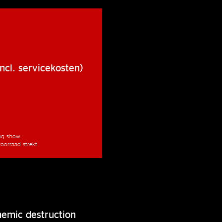
ncl. servicekosten)
ang show.
oorraad strekt.
hemic destruction