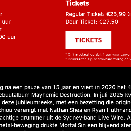
Tickets
r
Regular Ticket: €25,99 (i
 uur
Deur Ticket: €27,50
r
00 uur
TICKETS
* Online ticketshop sluit 1 uur voor aanv
* Deurkaarten zijn beschikbaar zolang de v
ug na een pauze van 15 jaar en viert in 2026 het 4
buutalbum Mayhemic Destruction. In juli 2025 
deze jubileumreeks, met een bezetting die origin
chiou verenigt met Nathan Shea en Ryan Huthnanc
krachtige drummer uit de Sydney-band Live Wire. A
metal-beweging drukte Mortal Sin een blijvend st