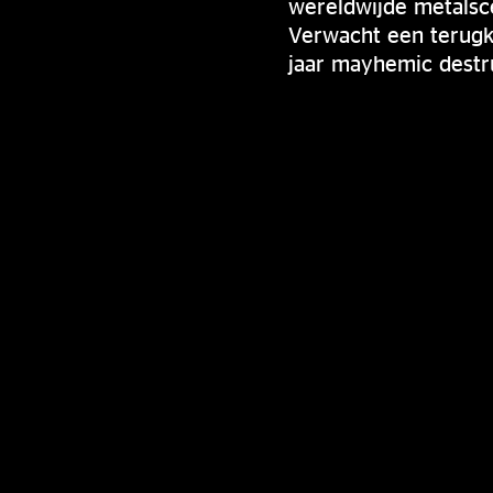
wereldwijde metalsce
Verwacht een terugke
jaar mayhemic destr