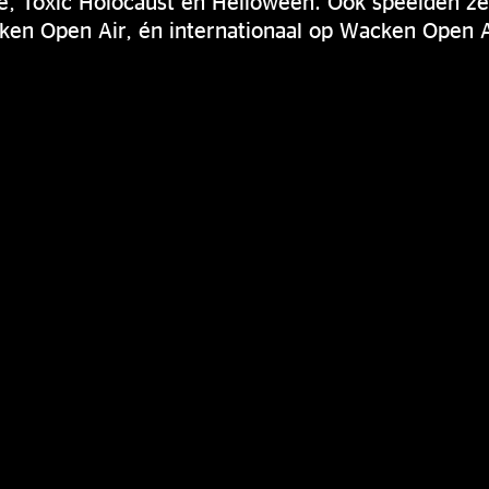
, Toxic Holocaust en Helloween. Ook speelden ze o
ken Open Air, én internationaal op Wacken Open A