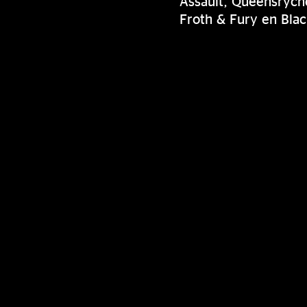
Assault, Queensrÿche
Froth & Fury en Blac