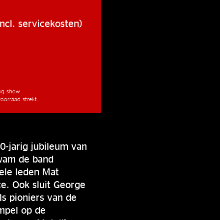
ncl. servicekosten)
ang show.
oorraad strekt.
0-jarig jubileum van
kwam de band
ele leden Mat
e. Ook sluit George
ls pioniers van de
empel op de