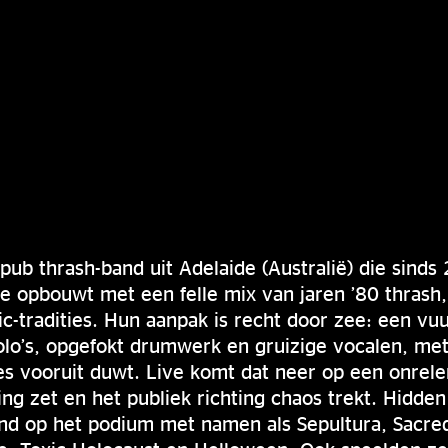
 pub thrash-band uit Adelaide (Australië) die sind
se opbouwt met een felle mix van jaren ’80 thrash
ic-tradities. Hun aanpak is recht door zee: een vuu
olo’s, opgefokt drumwerk en gruizige vocalen, met
les vooruit duwt. Live komt dat neer op een onrele
ng zet en het publiek richting chaos trekt. Hidden
ond op het podium met namen als Sepultura, Sacre