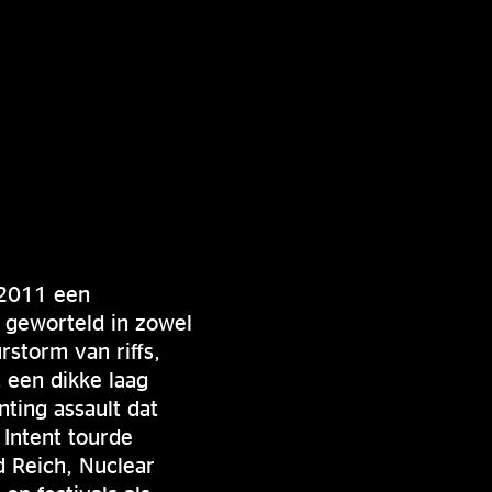
s 2011 een
, geworteld in zowel
rstorm van riffs,
 een dikke laag
nting assault dat
 Intent tourde
d Reich, Nuclear