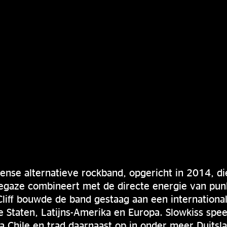
eense alternatieve rockband, opgericht in 2014, d
egaze combineert met de directe energie van pun
liff bouwde de band gestaag aan een internationa
e Staten, Latijns-Amerika en Europa. Slowkiss speel
 Chile en trad daarnaast op in onder meer Duitsla