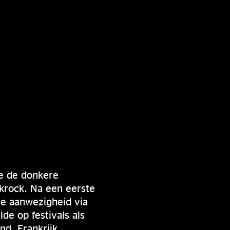
ie de donkere
krock. Na een eerste
le aanwezigheid via
de op festivals als
nd, Frankrijk,