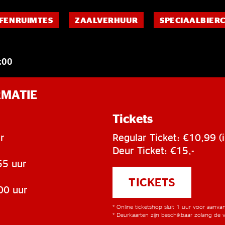
FENRUIMTES
ZAALVERHUUR
SPECIAALBIER
:00
RMATIE
Tickets
r
Regular Ticket: €10,99 (i
Deur Ticket: €15,-
55 uur
TICKETS
00 uur
* Online ticketshop sluit 1 uur voor aanv
* Deurkaarten zijn beschikbaar zolang de v