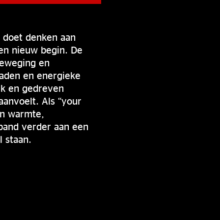
e doet denken aan
een nieuw begin. De
beweging en
raden en energieke
ek en gedreven
aanvoelt. Als “your
en warmte,
band verder aan een
 staan.