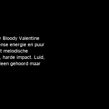
y Bloody Valentine
ense energie en puur
t melodische
 harde impact. Luid,
lleen gehoord maar