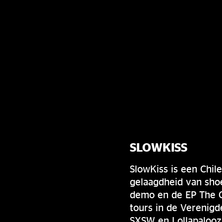
SLOWKISS
SlowKiss is een Chil
gelaagdheid van sho
demo en de EP The C
tours in de Verenigd
SXSW en Lollapalooza