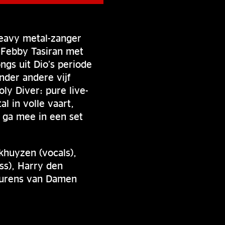
heavy metal-zanger
 Febby Tasiran met
ngs uit Dio’s periode
nder andere vijf
ly Diver: pure live-
l in volle vaart,
 ga mee in een set
khuyzen (vocals),
ass), Harry den
Laurens van Damen