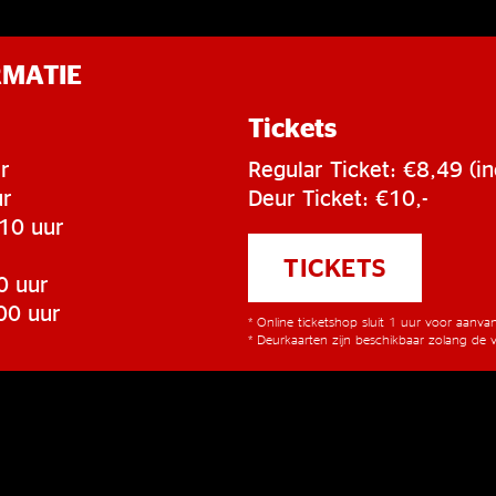
RMATIE
Tickets
r
Regular Ticket: €8,49 (in
ur
Deur Ticket: €10,-
:10 uur
TICKETS
0 uur
00 uur
* Online ticketshop sluit 1 uur voor aanv
* Deurkaarten zijn beschikbaar zolang de v