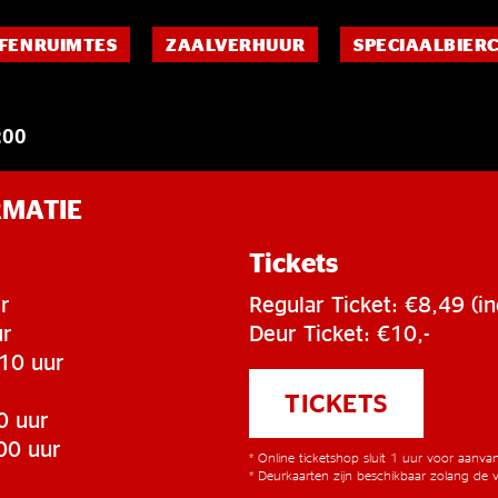
FENRUIMTES
ZAALVERHUUR
SPECIAALBIER
:00
RMATIE
Tickets
r
Regular Ticket: €8,49 (in
ur
Deur Ticket: €10,-
:10 uur
TICKETS
0 uur
00 uur
* Online ticketshop sluit 1 uur voor aanv
* Deurkaarten zijn beschikbaar zolang de v