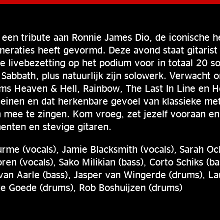
 een tribute aan Ronnie James Dio, de iconische 
neraties heeft gevormd. Deze avond staat gitarist
e livebezetting op het podium voor in totaal 20 so
 Sabbath, plus natuurlijk zijn solowerk. Verwacht o
ums Heaven & Hell, Rainbow, The Last In Line en Ho
reinen en dat herkenbare gevoel van klassieke meta
 mee te zingen. Kom vroeg, zet jezelf vooraan en
nten en stevige gitaren.
rme (vocals), Jamie Blacksmith (vocals), Sarah Oc
ren (vocals), Sako Milikian (bass), Corto Schiks (b
 van Aarle (bass), Jasper van Wingerde (drums), 
de Goede (drums), Rob Boshuijzen (drums)