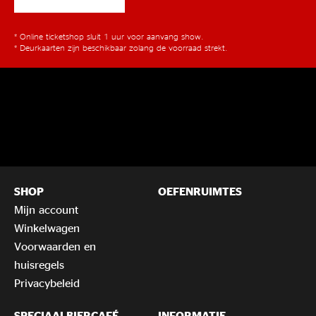
* Online ticketshop sluit 1 uur voor aanvang show.
* Deurkaarten zijn beschikbaar zolang de voorraad strekt.
SHOP
OEFENRUIMTES
Mijn account
Winkelwagen
Voorwaarden en
huisregels
Privacybeleid
SPECIAALBIERCAFÉ
INFORMATIE