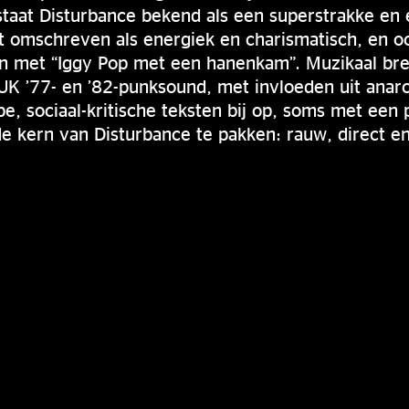
 staat Disturbance bekend als een superstrakke en 
 omschreven als energiek en charismatisch, en oo
n met “Iggy Pop met een hanenkam”. Muzikaal br
 UK ’77- en ’82-punksound, met invloeden uit anar
e, sociaal-kritische teksten bij op, soms met een p
 de kern van Disturbance te pakken: rauw, direct e