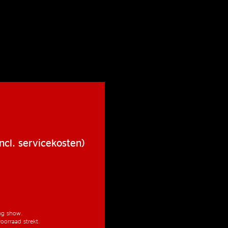
ncl. servicekosten)
ang show.
oorraad strekt.