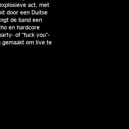
explosieve act, met
it door een Duitse
engt de band een
cho en hardcore
arty- of “fuck you”-
n gemaakt om live te