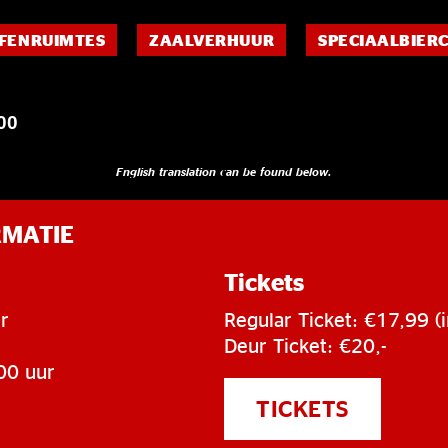
FENRUIMTES
ZAALVERHUUR
SPECIAALBIER
00
English translation can be found below.
RMATIE
Tickets
r
Regular Ticket: €17,99 (i
Deur Ticket: €20,-
00 uur
TICKETS