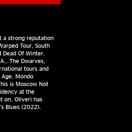
 a strong reputation
 Warped Tour, South
d Dead Of Winter.
.A., The Dwarves,
ernational tours and
ne Age, Mondo
 This is Moscow Not
idency at the
 on, Oliveri has
’s Blues (2022).