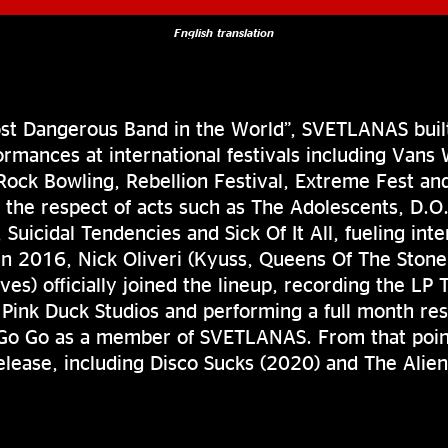
English translation
st Dangerous Band in the World”, SVETLANAS built
ormances at international festivals including Vans
ock Bowling, Rebellion Festival, Extreme Fest an
the respect of acts such as The Adolescents, D.O
 Suicidal Tendencies and Sick Of It All, fueling int
 In 2016, Nick Oliveri (Kyuss, Queens Of The Sto
es) officially joined the lineup, recording the LP
ink Duck Studios and performing a full month res
Go Go as a member of SVETLANAS. From that point
elease, including Disco Sucks (2020) and The Alien