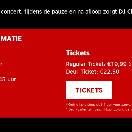
concert, tijdens de pauze en na afloop zorgt
DJ C
RMATIE
Tickets
r
Regular Ticket: €19,99 (i
Deur Ticket: €22,50
45 uur
TICKETS
* Online ticketshop sluit 1 uur voor aanv
* Deurkaarten zijn beschikbaar zolang de v