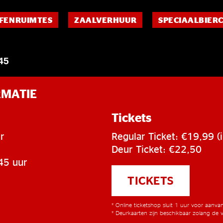
FENRUIMTES
ZAALVERHUUR
SPECIAALBIER
45
RMATIE
Tickets
r
Regular Ticket: €19,99 (i
Deur Ticket: €22,50
45 uur
TICKETS
* Online ticketshop sluit 1 uur voor aanv
* Deurkaarten zijn beschikbaar zolang de v