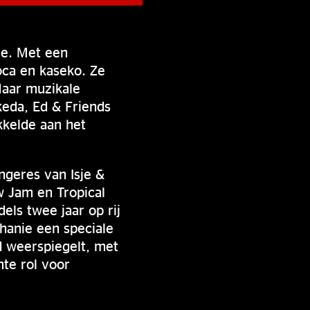
me. Met een
oca en kaseko. Ze
aar muzikale
keda, Ed & Friends
kkelde aan het
ngeres van Isje &
w Jam en Tropical
ls twee jaar op rij
hanie een speciale
d weerspiegelt, met
nte rol voor