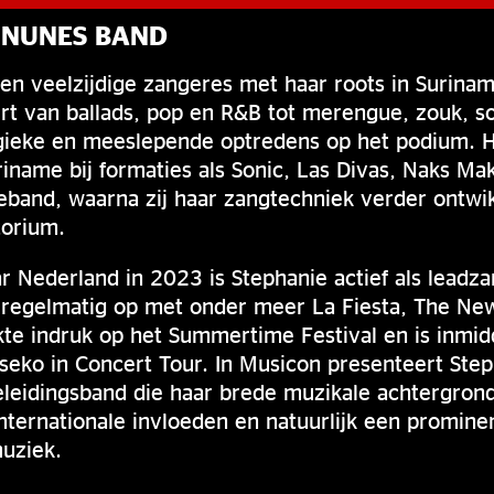
 NUNES BAND
en veelzijdige zangeres met haar roots in Surina
ert van ballads, pop en R&B tot merengue, zouk, s
ieke en meeslepende optredens op het podium. H
riname bij formaties als Sonic, Las Divas, Naks Ma
band, waarna zij haar zangtechniek verder ontwi
torium.
r Nederland in 2023 is Stephanie actief als leadza
j regelmatig op met onder meer La Fiesta, The Ne
e indruk op het Summertime Festival en is inmidde
eko in Concert Tour. In Musicon presenteert Step
eleidingsband die haar brede muzikale achtergron
nternationale invloeden en natuurlijk een promine
uziek.