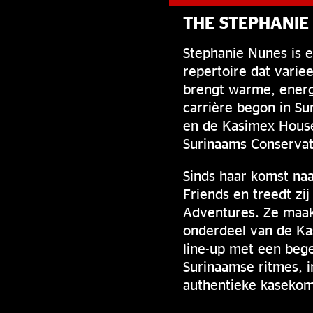
THE STEPHANIE
Stephanie Nunes is e
repertoire dat varie
brengt warme, energ
carrière begon in Su
en de Kasimex House
Surinaams Conserva
Sinds haar komst naa
Friends en treedt zi
Adventures. Ze maakt
onderdeel van de Kas
line-up met een beg
Surinaamse ritmes, i
authentieke kasekom