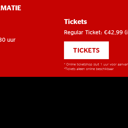
RMATIE
Tickets
Regular Ticket: €42,99 (i
30 uur
TICKETS
* Online ticketshop sluit 1 uur voor aanv
*Tickets alleen online beschikbaar