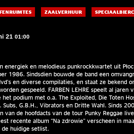
FENRUIMTES
ZAALVERHUUR
SPECIAALBIER
ni 21
01:00
 energiek en melodieus punkrockkwartet uit Płock
ber 1986. Sindsdien bouwde de band een omvangr
vd’s en diverse compilaties, en staat ze bekend 
 worden gespeeld. FARBEN LEHRE speelt al jaren v
e het podium met o.a. The Exploited, Die Toten H
. Subs, G.B.H., Vibrators en Dritte Wahl. Sinds 2
en van de hoofdacts van de tour Punky Reggae live
est recente album “Na zdrowie” verscheen in maa
de huidige setlist.