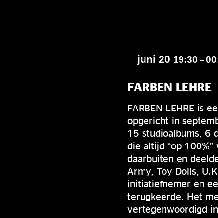
juni 20
19:30
00
–
FARBEN LEHRE
FARBEN LEHRE is een
opgericht in septem
15 studioalbums, 6 d
die altijd “op 100%”
daarbuiten en deeld
Army, Toy Dolls, U.K
initiatiefnemer en e
terugkeerde. Het me
vertegenwoordigd in 