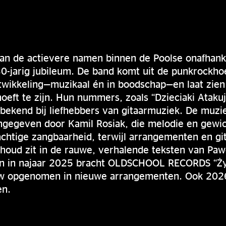
van de actievere namen binnen de Poolse onafhank
30-jarig jubileum. De band komt uit de punkrockho
ntwikkeling—muzikaal én in boodschap—en laat zie
oeft te zijn. Hun nummers, zoals “Dzieciaki Atakuj
n bekend bij liefhebbers van gitaarmuziek. De muz
mgegeven door Kamil Rosiak, die melodie en gewi
chtige zangbaarheid, terwijl arrangementen en git
houd zit in de rauwe, verhalende teksten van Paw
en in najaar 2025 bracht OLDSCHOOL RECORDS “Życi
 opgenomen in nieuwe arrangementen. Ook 2026 
en.