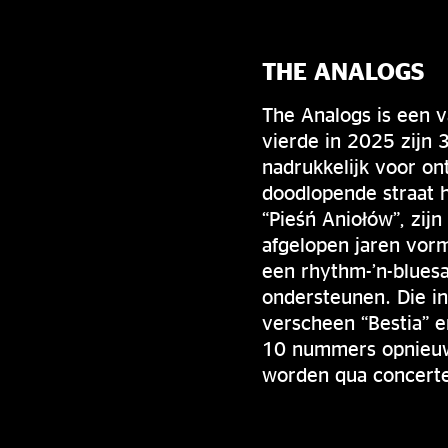
THE ANALOGS
The Analogs is een 
vierde in 2025 zijn 
nadrukkelijk voor o
doodlopende straat h
“Pieśń Aniołów”, zij
afgelopen jaren vor
een rhythm-’n-bluesa
ondersteunen. Die in
verscheen “Bestia” 
10 nummers opnieuw
worden qua concert