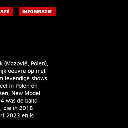
CAFÉ
INFORMATIE
 (Mazovië, Polen),
ijk oeuvre op met
om levendige shows
eel in Polen én
osen, New Model
004 was de band
, die in 2018
rt 2023 en is