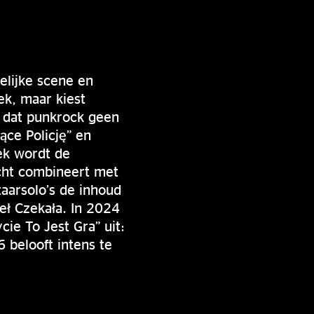
elijke scene en
ek, maar kiest
n dat punkrock geen
ące Policję” en
iek wordt de
cht combineert met
aarsolo’s de inhoud
eł Czekała. In 2024
e To Jest Gra” uit:
belooft intens te