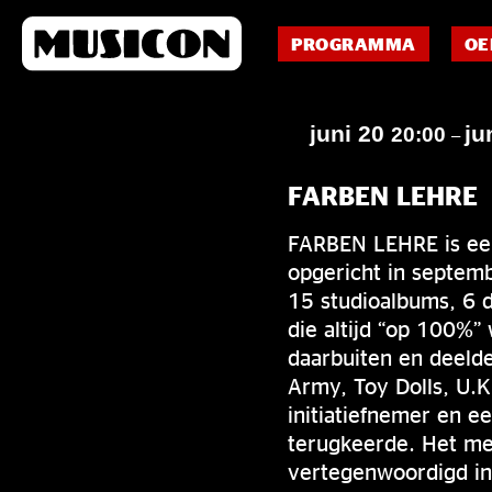
PROGRAMMA
OE
juni 20
ju
20:00
–
FARBEN LEHRE
FARBEN LEHRE is een
opgericht in septem
15 studioalbums, 6 d
die altijd “op 100%”
daarbuiten en deeld
Army, Toy Dolls, U.K
initiatiefnemer en e
terugkeerde. Het me
vertegenwoordigd in 