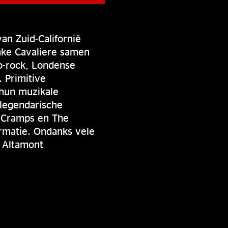
an Zuid-Californië
ake Cavaliere samen
o-rock, Londense
 Primitive
 hun muzikale
 legendarische
e Cramps en The
rmatie. Ondanks vele
f Altamont