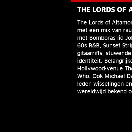
THE LORDS OF
The Lords of Altamo
met een mix van rau
met Bomboras-lid Jo
60s R&B, Sunset Stri
gitaarriffs, stuwend
identiteit. Belangr
Hollywood-venue The
Who. Ook Michael Da
leden wisselingen en
wereldwijd bekend om