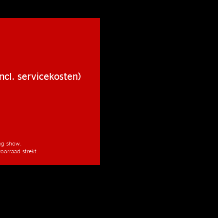
ncl. servicekosten)
ang show.
oorraad strekt.