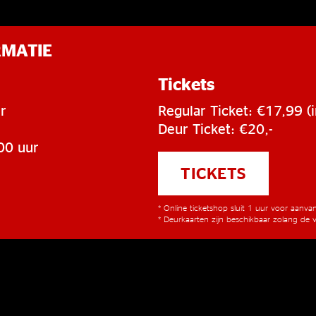
RMATIE
Tickets
r
Regular Ticket: €17,99 (i
Deur Ticket: €20,-
00 uur
TICKETS
* Online ticketshop sluit 1 uur voor aanv
* Deurkaarten zijn beschikbaar zolang de v