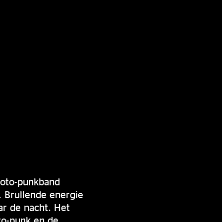
proto-punkband
. Brullende energie
ar de nacht. Het
to-punk en de