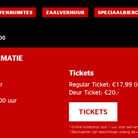
FENRUIMTES
ZAALVERHUUR
SPECIAALBIER
00
RMATIE
Tickets
r
Regular Ticket: €17,99 (i
Deur Ticket: €20,-
00 uur
TICKETS
* Online ticketshop sluit 1 uur voor aanv
* Deurkaarten zijn beschikbaar zolang de v