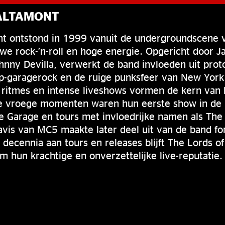
 ALTAMONT
nt ontstond in 1999 vanuit de undergroundscene v
we rock-’n-roll en hoge energie. Opgericht door J
hnny Devilla, verwerkt de band invloeden uit prot
p-garagerock en de ruige punksfeer van New York.
e ritmes en intense liveshows vormen de kern van
ijke vroege momenten waren hun eerste show in de
 Garage en tours met invloedrijke namen als Th
vis van MC5 maakte later deel uit van de band fo
 decennia aan tours en releases blijft The Lords o
 hun krachtige en onverzettelijke live-reputatie.