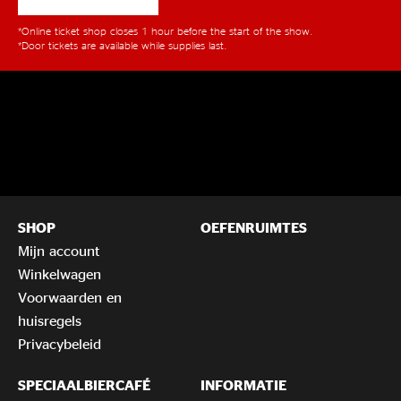
*Online ticket shop closes 1 hour before the start of the show.
*Door tickets are available while supplies last.
SHOP
OEFENRUIMTES
Mijn account
Winkelwagen
Voorwaarden en
huisregels
Privacybeleid
SPECIAALBIERCAFÉ
INFORMATIE