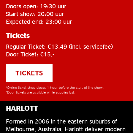
Doors open: 19:30 uur
Start show: 20:00 uur
Expected end: 23:00 uur
Tickets
Regular Ticket: €13,49 (incl. servicefee)
Door Ticket: €15,-
TICKETS
*Online ticket shop closes 1 hour before the start of the show.
*Door tickets are available while supplies last.
HARLOTT
Formed in 2006 in the eastern suburbs of
Melbourne, Australia, Harlott deliver modern