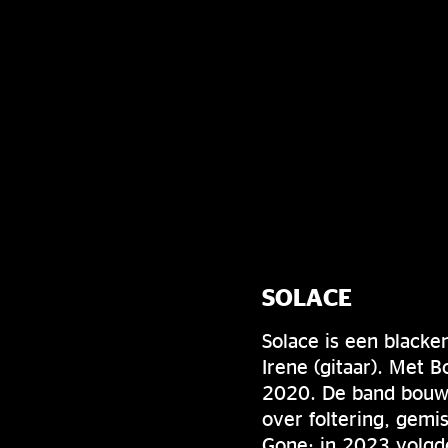
SOLACE
Solace is een black
Irene (gitaar). Met 
2020. De band bouwt 
over foltering, gemis
Gone; in 2023 volgde