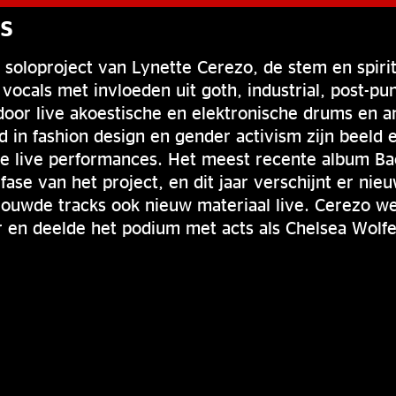
S
t soloproject van Lynette Cerezo, de stem en spirit
ocals met invloeden uit goth, industrial, post-pu
oor live akoestische en elektronische drums en a
 in fashion design en gender activism zijn beeld
le live performances. Het meest recente album B
fase van het project, en dit jaar verschijnt er nie
ouwde tracks ook nieuw materiaal live. Cerezo we
 en deelde het podium met acts als Chelsea Wolfe