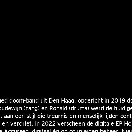
ened doom-band uit Den Haag, opgericht in 2019 do
Boudewijn (zang) en Ronald (drums) werd de huidige
aan een stijl die treurnis en menselijk lijden cent
 en verdriet. In 2022 verscheen de digitale EP Hop
 Accursed, digitaal én op cd in eigen beheer. Ni