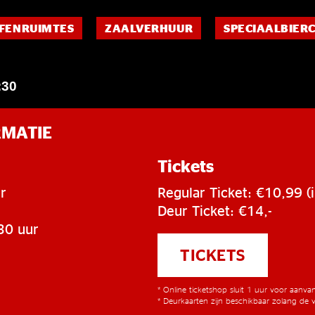
FENRUIMTES
ZAALVERHUUR
SPECIAALBIER
:30
RMATIE
Tickets
r
Regular Ticket: €10,99 (i
Deur Ticket: €14,-
30 uur
TICKETS
* Online ticketshop sluit 1 uur voor aanv
* Deurkaarten zijn beschikbaar zolang de v