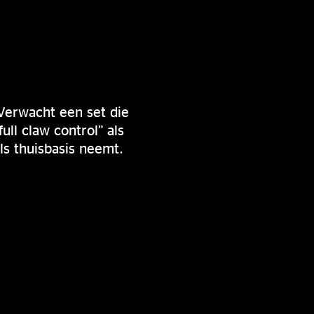
 Verwacht een set die
ll claw control” als
ls thuisbasis neemt.