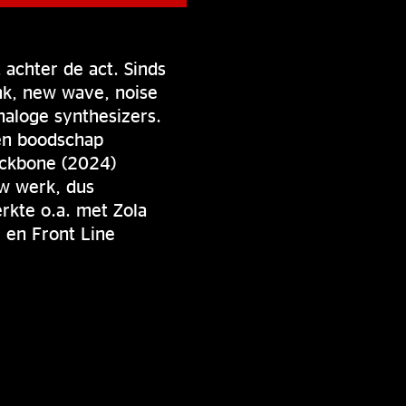
 achter de act. Sinds
nk, new wave, noise
naloge synthesizers.
 en boodschap
ackbone (2024)
uw werk, dus
rkte o.a. met Zola
 en Front Line