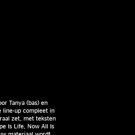
or Tanya (bas) en
 line-up compleet in
raal zet, met teksten
e Is Life, Now All Is
euw materiaal wordt