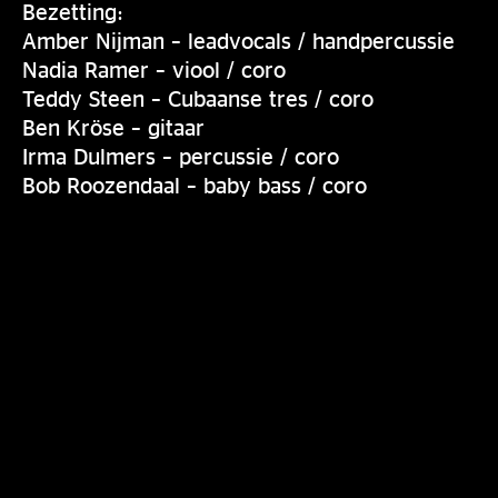
Bezetting:
Amber Nijman – leadvocals / handpercussie
Nadia Ramer – viool / coro
Teddy Steen – Cubaanse tres / coro
Ben Kröse – gitaar
Irma Dulmers – percussie / coro
Bob Roozendaal – baby bass / coro
Waar kon men al genieten van SonPaTi? Een
kleine greep:
De KHL, Amsterdam
Teatro Munganga, Amsterdam
Rollende Keukens, Amsterdam
Hoofdpodium Sail 2025, Amsterdam
Breda Jazz Festival
Slotact Meer Jazz Festival, Hoofddorp
Muziekstad Zevenaar