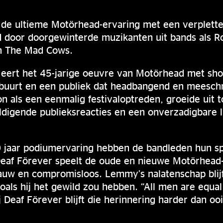
 de ultieme Motörhead-ervaring met een verplette
d door doorgewinterde muzikanten uit bands als R
en The Mad Cows.
al eert het 45-jarige oeuvre van Motörhead met s
e buurt en een publiek dat headbangend en meesc
n als een eenmalig festivaloptreden, groeide uit t
digende publieksreacties en een onverzadigbare li
jaar podiumervaring hebben de bandleden hun sp
eaf Förever speelt de oude en nieuwe Motörhead-k
rauw en compromisloos. Lemmy’s nalatenschap blij
oals hij het gewild zou hebben. “All men are equ
 Deaf Förever blijft die herinnering harder dan ooi