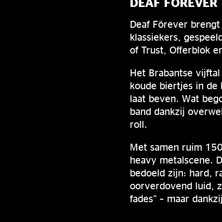
DEAF FÖREVER
Deaf Förever brengt
klassiekers, gespeel
of Trust, Offerblok 
Het Brabantse vijft
koude biertjes in d
laat beven. Wat bego
band dankzij overwel
roll.
Met samen ruim 150 
heavy metalscene. D
bedoeld zijn: hard, 
oorverdovend luid, z
fades” – maar dankzij