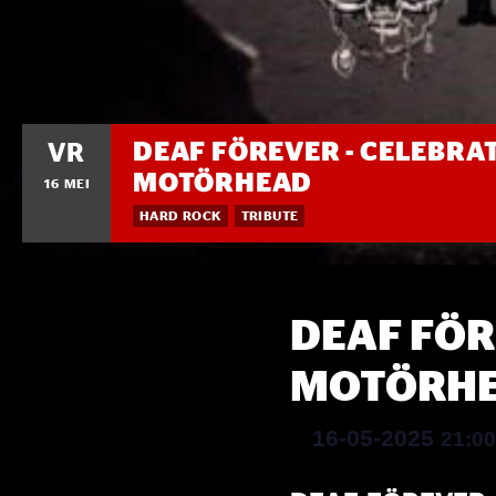
DEAF FÖREVER - CELEBRAT
VR
MOTÖRHEAD
16 MEI
HARD ROCK
TRIBUTE
DEAF FÖR
MOTÖRH
16-05-2025
21:0