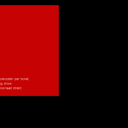
vicekosten per ticket.
ang show.
oorraad strekt.