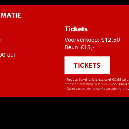
RMATIE
Tickets
r
Voorverkoop: €12,50
Deur: €15,-
00 uur
TICKETS
* Regular ticket prijs is exclusief €0,99 ser
* Online ticketshop sluit 1 uur voor aanv
* Deurkaarten zijn beschikbaar zolang de v