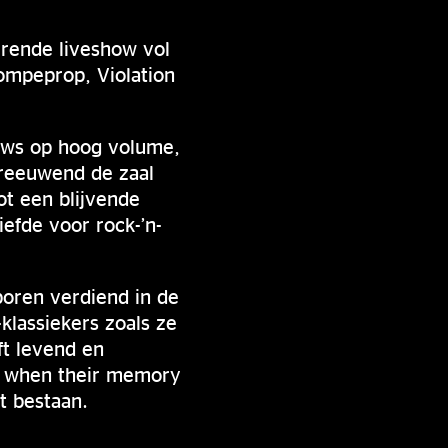
rende liveshow vol
ompeprop, Violation
hows op hoog volume,
hreeuwend de zaal
ot een blijvende
efde voor rock-’n-
oren verdiend in de
lassiekers zoals ze
ft levend en
al when their memory
t bestaan.