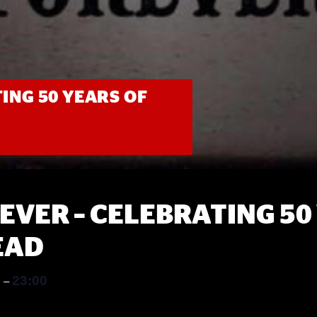
ING 50 YEARS OF
EVER – CELEBRATING 50
EAD
0
23:00
–