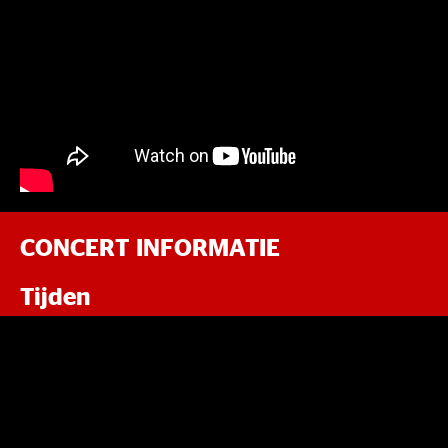
CONCERT INFORMATIE
Tijden
Start: 20:00 uur
Verwacht einde: 00:30 uur
Tickets
Regular Ticket: €42,99 (incl. servicekosten)