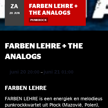
FARBEN LEHRE +
ZA
THE ANALOGS
20 JUN
PUNKROCK
FARBEN LEHRE + THE
ANALOGS
juni 20
juni 21
20:00
01:00
–
FARBEN LEHRE
FARBEN LEHRE is een energiek en melodieus
punkrockkwartet uit Płock (Mazovië, Polen),