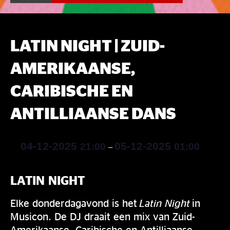
LATIN NIGHT | ZUID-
AMERIKAANSE,
CARIBISCHE EN
ANTILLIAANSE DANS
04-12-2025
05-12-2025
21:00
01:00
–
LATIN NIGHT
Elke donderdagavond is het
Latin Night
in
Musicon. De DJ draait een mix van Zuid-
Amerikaanse, Caribische en Antilliaanse