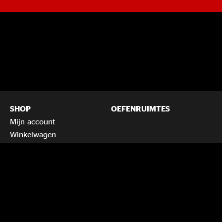
SHOP
OEFENRUIMTES
Mijn account
Winkelwagen
Voorwaarden en
huisregels
Privacybeleid
SPECIAALBIERCAFÉ
INFORMATIE
Zaalverhuur
Nieuws