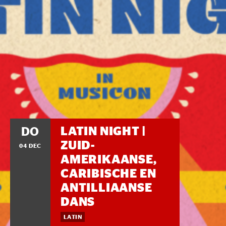
LATIN NIGHT |
DO
ZUID-
04 DEC
AMERIKAANSE,
CARIBISCHE EN
ANTILLIAANSE
DANS
LATIN