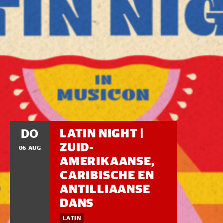
LATIN NIGHT |
DO
ZUID-
06 AUG
AMERIKAANSE,
CARIBISCHE EN
ANTILLIAANSE
DANS
LATIN