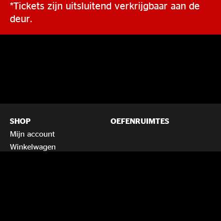
*Tickets zijn uitsluitend verkrijgbaar aan de
deur.
SHOP
OEFENRUIMTES
Mijn account
Winkelwagen
Voorwaarden en
huisregels
Privacybeleid
SPECIAALBIERCAFÉ
INFORMATIE
Zaalverhuur