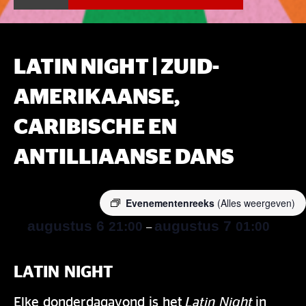
LATIN NIGHT | ZUID-
AMERIKAANSE,
CARIBISCHE EN
ANTILLIAANSE DANS
Evenementenreeks
(Alles weergeven)
augustus 6
augustus 7
21:00
01:00
–
LATIN NIGHT
Elke donderdagavond is het
Latin Night
in