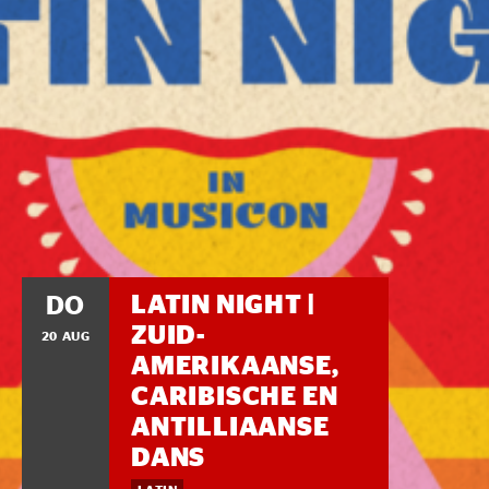
LATIN NIGHT |
DO
ZUID-
20 AUG
AMERIKAANSE,
CARIBISCHE EN
ANTILLIAANSE
DANS