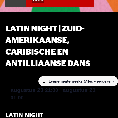
LATIN
LATIN NIGHT | ZUID-
AMERIKAANSE,
CARIBISCHE EN
ANTILLIAANSE DANS
Evenementenreeks
(Alles weergeven)
augustus 20
augustus 21
21:00
–
01:00
LATIN NIGHT