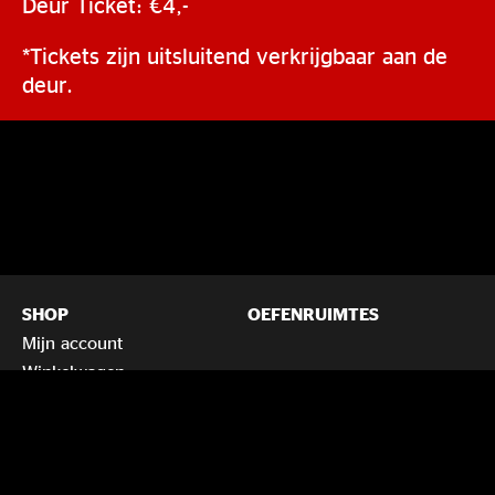
Deur Ticket: €4,-
*Tickets zijn uitsluitend verkrijgbaar aan de
deur.
SHOP
OEFENRUIMTES
Mijn account
Winkelwagen
Voorwaarden en
huisregels
Privacybeleid