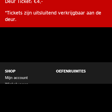
Deur Ticket: €4,-
*Tickets zijn uitsluitend verkrijgbaar aan de
deur.
SHOP
OEFENRUIMTES
Mijn account
Winkelwagen
Voorwaarden en
huisregels
Privacybeleid