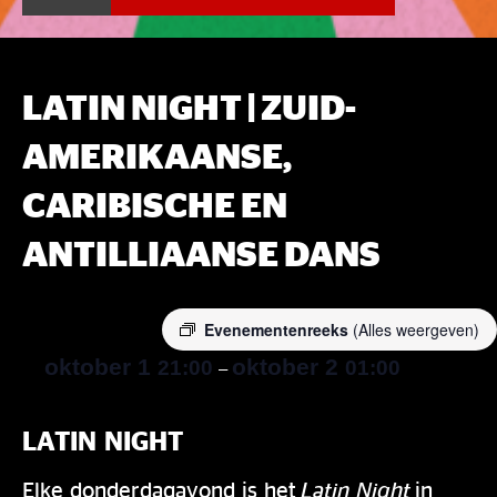
LATIN NIGHT | ZUID-
AMERIKAANSE,
CARIBISCHE EN
ANTILLIAANSE DANS
Evenementenreeks
(Alles weergeven)
oktober 1
oktober 2
21:00
01:00
–
LATIN NIGHT
Elke donderdagavond is het
Latin Night
in