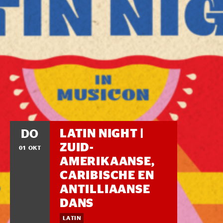
LATIN NIGHT |
DO
ZUID-
01 OKT
AMERIKAANSE,
CARIBISCHE EN
ANTILLIAANSE
DANS
LATIN