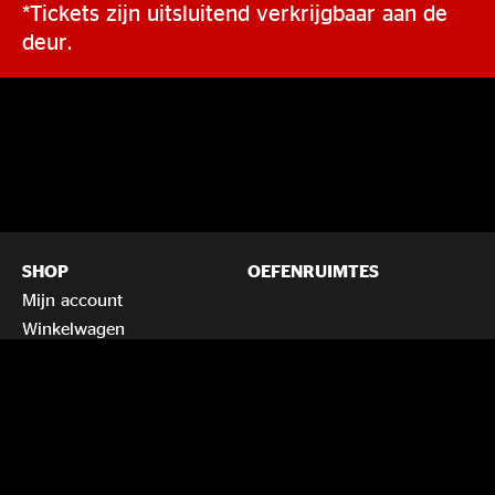
*Tickets zijn uitsluitend verkrijgbaar aan de
deur.
SHOP
OEFENRUIMTES
Mijn account
Winkelwagen
Voorwaarden en
huisregels
Privacybeleid
SPECIAALBIERCAFÉ
INFORMATIE
Nieuws