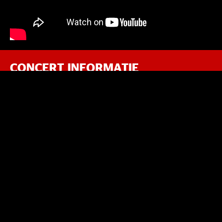
CONCERT INFORMATIE
Tijden
Deur open: 20:00 uur
Aanvang: 20:20 uur
Verwacht einde: 23:00 uur
Tickets
Regular Ticket: €7,99 (incl. servicekosten)
Deur Ticket: €10,-
TICKETS