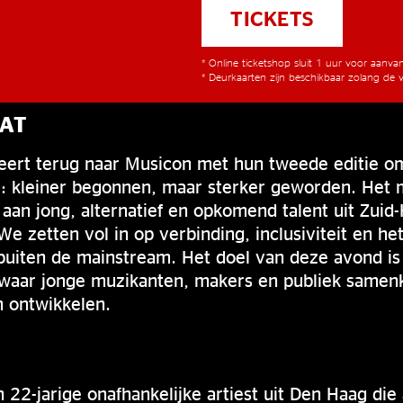
TICKETS
* Online ticketshop sluit 1 uur voor aanv
* Deurkaarten zijn beschikbaar zolang de v
EAT
ert terug naar Musicon met hun tweede editie o
: kleiner begonnen, maar sterker geworden. Het mi
aan jong, alternatief en opkomend talent uit Zuid
e zetten vol in op verbinding, inclusiviteit en he
 buiten de mainstream. Het doel van deze avond is
 waar jonge muzikanten, makers en publiek same
n ontwikkelen.
 22-jarige onafhankelijke artiest uit Den Haag die 