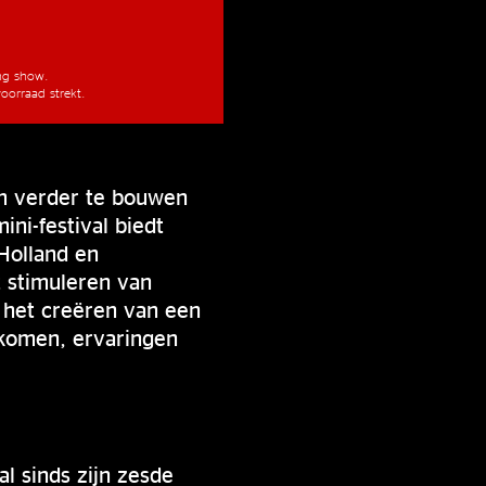
ang show.
oorraad strekt.
m verder te bouwen
ni-festival biedt
-Holland en
t stimuleren van
 het creëren van een
nkomen, ervaringen
al sinds zijn zesde