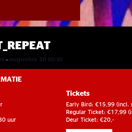
T_REPEAT
augustus 30
00
00:30
–
RMATIE
Tickets
r
Early Bird: €15,99 (incl.
Regular Ticket: €17,99 (i
30 uur
Deur Ticket: €20,-