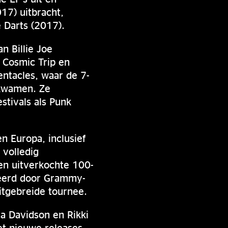
17) uitbracht,
 Darts (2017).
n Billie Joe
, Cosmic Trip en
entacles, waar de 7-
tkwamen. Ze
tivals als Punk
n Europa, inclusief
 volledig
en uitverkochte 100-
ceerd door Grammy-
itgebreide tournee.
ca Davidson en Rikki
et nieuwe releases