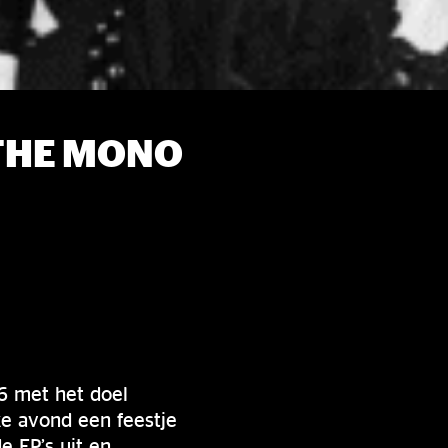
 THE MONO
6 met het doel
ke avond een feestje
e EP’s uit en