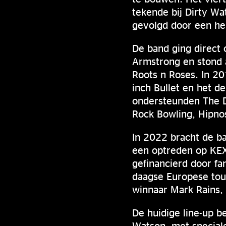
tekende bij Dirty W
gevolgd door een her
De band ging direct 
Armstrong en stond a
Roots n Roses. In 20
inch Bullet en het d
ondersteunden The D
Rock Bowling, Hipnos
In 2022 bracht de ba
een optreden op KEX
gefinancierd door fa
daagse Europese tou
winnaar Mark Rains,
De huidige line-up b
Watson, met speciale