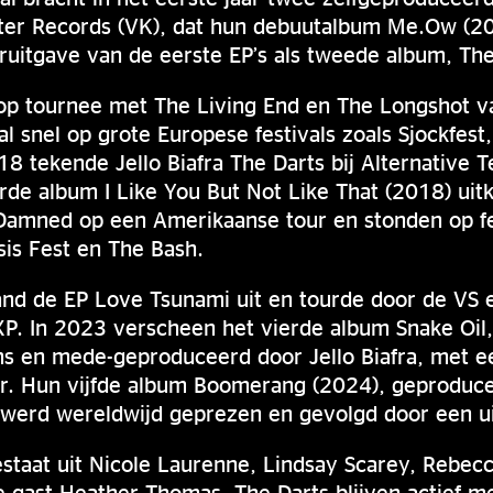
ater Records (VK), dat hun debuutalbum Me.Ow (20
uitgave van de eerste EP’s als tweede album, The
op tournee met The Living End en The Longshot va
l snel op grote Europese festivals zoals Sjockfest
18 tekende Jello Biafra The Darts bij Alternative T
erde album I Like You But Not Like That (2018) ui
amned op een Amerikaanse tour en stonden op fes
is Fest en The Bash.
nd de EP Love Tsunami uit en tourde door de VS e
P. In 2023 verscheen het vierde album Snake Oil,
ns en mede-geproduceerd door Jello Biafra, met e
r. Hun vijfde album Boomerang (2024), geprodu
 werd wereldwijd geprezen en gevolgd door een u
estaat uit Nicole Laurenne, Lindsay Scarey, Rebec
 gast Heather Thomas. The Darts blijven actief m