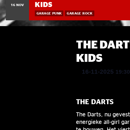
KIDS
16 NOV
GARAGE PUNK
GARAGE ROCK
THE DART
KIDS
16-11-2025
19:3
THE DARTS
The Darts, nu gevest
energieke all-girl g
te bouwen. Het viert