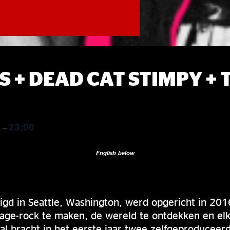
S + DEAD CAT STIMPY +
0
23:00
–
English below
igd in Seattle, Washington, werd opgericht in 201
arage-rock te maken, de wereld te ontdekken en el
al bracht in het eerste jaar twee zelfgeproduceerd