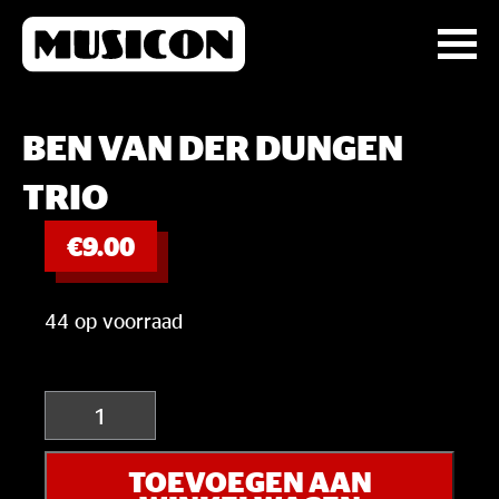
BEN VAN DER DUNGEN
TRIO
€
9.00
44 op voorraad
Ben
van
der
TOEVOEGEN AAN
Dungen